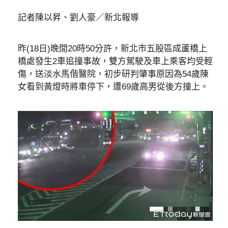
記者陳以昇、劉人豪／新北報導
昨(18日)晚間20時50分許，新北市五股區成蘆橋上
橋處發生2車追撞事故，雙方駕駛及車上乘客均受輕
傷，送淡水馬偕醫院，初步研判肇事原因為54歲陳
女看到黃燈時將車停下，遭69歲高男從後方撞上。