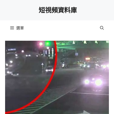
跳
短視頻資料庫
至
主
要
選單
內
容