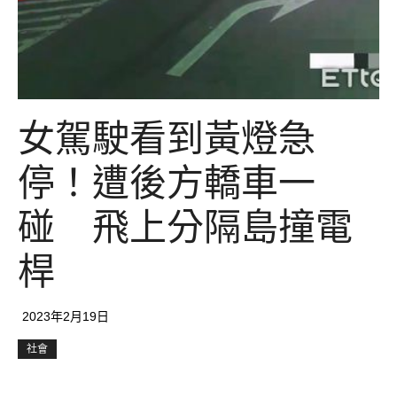
女駕駛看到黃燈急
停！遭後方轎車一
碰 飛上分隔島撞電
桿
2023年2月19日
社會