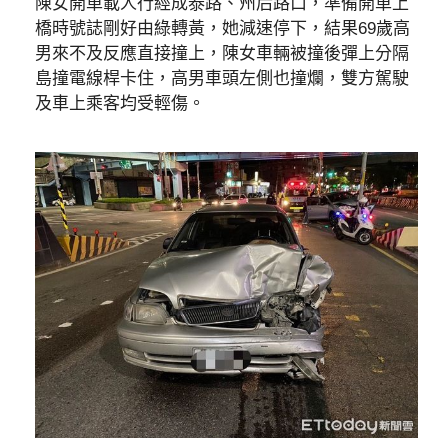
陳女開車載人行經成泰路、州后路口，準備開車上
橋時號誌剛好由綠轉黃，她減速停下，結果69歲高
男來不及反應直接撞上，陳女車輛被撞後彈上分隔
島撞電線桿卡住，高男車頭左側也撞爛，雙方駕駛
及車上乘客均受輕傷。