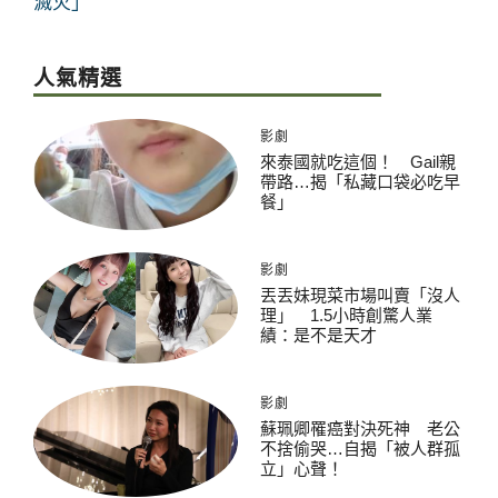
滅火」
人氣精選
影劇
來泰國就吃這個！ Gail親
帶路…揭「私藏口袋必吃早
餐」
影劇
丟丟妹現菜市場叫賣「沒人
理」 1.5小時創驚人業
績：是不是天才
影劇
蘇珮卿罹癌對決死神 老公
不捨偷哭…自揭「被人群孤
立」心聲！