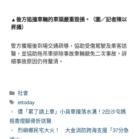
▲後方追撞車輛的車頭嚴重毀損。（圖／記者陳以
昇攝）
警方獲報後到場交通疏導，協助受傷駕駛及乘客送
醫，並協助拖吊車排除事故車輛避免二次事故。詳
細事故原因仍待釐清。
分
社會
類
標
ettoday
籤
遭「累了請上車」小貨車撞落水溝！2白沙屯媽
祖香燈腳骨折送醫
烈嶼鄉民宅大火！ 大金消防跨海支援「37分急