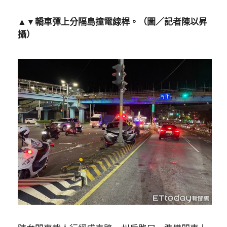
▲▼轎車彈上分隔島撞電線桿。（圖／記者陳以昇
攝）