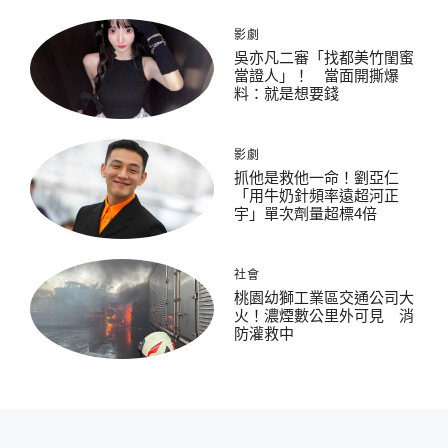
影劇
吳亦凡二審「找都美竹閨蜜
當證人」！ 當面開撕爆
料：就是想要錢
影劇
抓他是救他一命！劉亞仁
「用牛奶針頻率遠超河正
宇」單次劑量超標4倍
社會
桃園幼獅工業區交通公司大
火！濃煙數公里外可見 消
防灌救中