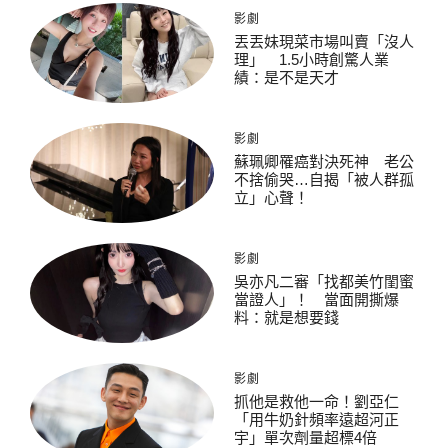
影劇
丟丟妹現菜市場叫賣「沒人
理」 1.5小時創驚人業
績：是不是天才
影劇
蘇珮卿罹癌對決死神 老公
不捨偷哭…自揭「被人群孤
立」心聲！
影劇
吳亦凡二審「找都美竹閨蜜
當證人」！ 當面開撕爆
料：就是想要錢
影劇
抓他是救他一命！劉亞仁
「用牛奶針頻率遠超河正
宇」單次劑量超標4倍