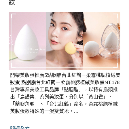
妝
開架美妝蛋推薦5點胭脂台北紅鶴－柔霧桃腮植絨美
妝蛋 點胭脂台北紅鶴－柔霧桃腮植絨美妝蛋NT.178
台灣專業美妝工具品牌「點胭脂」，以特有鳥類推
出「鳥語集」系列美妝蛋，分別以「黃山雀」、
「蘭嶼角鴞」、「台北紅鶴」命名，柔霧桃腮植絨
美妝蛋款特殊的一蛋雙質地，…
閱讀全文