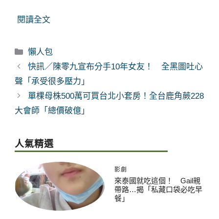
閱讀全文
分
懶人包
類
快訊／陳零九宣布分手10年女友！ 全黑圖吐心
聲「承受很多壓力」
單棵母株500萬可買台北小套房！全台鹿角蕨228
大會師「總價破億」
人氣精選
影劇
來泰國就吃這個！ Gail親
帶路…揭「私藏口袋必吃早
餐」