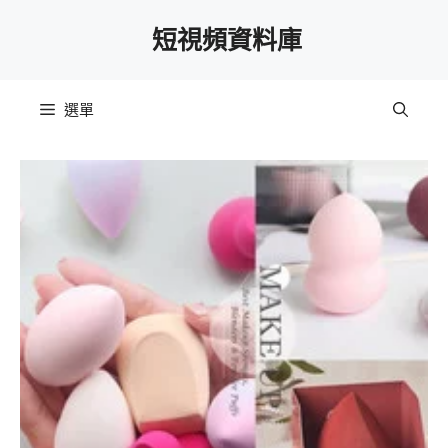
跳
短視頻資料庫
至
主
要
選單
內
容