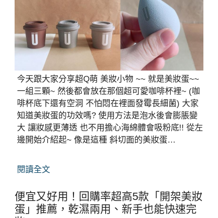
今天跟大家分享超Q萌 美妝小物 ~~ 就是美妝蛋~~
一組三顆~ 然後都會放在那個超可愛咖啡杯裡~ (咖
啡杯底下還有空洞 不怕悶在裡面發霉長細菌) 大家
知道美妝蛋的功效嗎? 使用方法是泡水後會膨脹變
大 讓妝感更薄透 也不用擔心海綿體會吸粉底!! 從左
邊開始介紹起~ 像是這種 斜切面的美妝蛋…
閱讀全文
便宜又好用！回購率超高5款「開架美妝
蛋」推薦，乾濕兩用、新手也能快速完