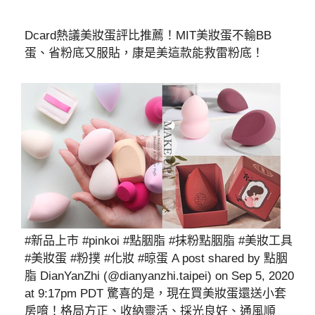
Dcard熱議美妝蛋評比推薦！MIT美妝蛋不輸BB
蛋、省粉底又服貼，康是美這款能救雷粉底！
#新品上市 #pinkoi #點胭脂 #抹粉點胭脂 #美妝工具
#美妝蛋 #粉撲 #化妝 #晾蛋 A post shared by 點胭
脂 DianYanZhi (@dianyanzhi.taipei) on Sep 5, 2020
at 9:17pm PDT 驚喜的是，現在買美妝蛋還送小套
房唷！格局方正、收納靈活、採光良好、通風順