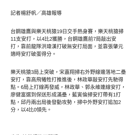
記者楊舒帆／高雄報導
台鋼雄鷹與樂天桃猿19日交手熱身賽，樂天桃猿掃
11支安打，以4比2獲勝，台鋼雄鷹前7局敲出安
打，靠前龍隊洪瑋漢打破無安打局面，並靠張肇元
適時安打破蛋得分。
樂天桃猿3局上突破，宋嘉翔掃右外野線邊落地二壘
安打，靠高飛犧牲打推進後，林政華敲安打先馳得
點。6局上打線再發威，林政華、郭永維連線安打，
廖健富選到保送形成滿壘，藍寅倫掃安打帶有1打
點，邱丹兩出局後發動攻勢，掃中外野安打追加2
分，以4比0領先。