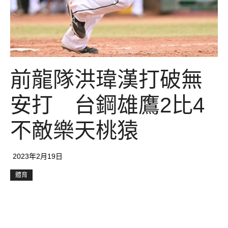
前龍隊洪瑋漢打破無
安打 台鋼雄鷹2比4
不敵樂天桃猿
2023年2月19日
體育