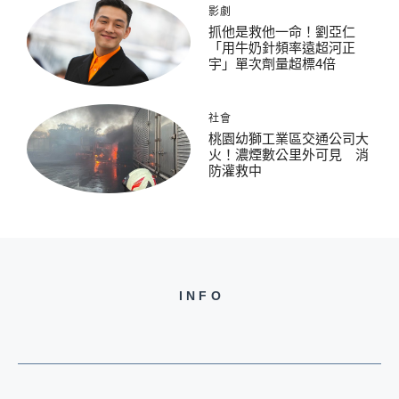
影劇
抓他是救他一命！劉亞仁
「用牛奶針頻率遠超河正
宇」單次劑量超標4倍
社會
桃園幼獅工業區交通公司大
火！濃煙數公里外可見 消
防灌救中
INFO