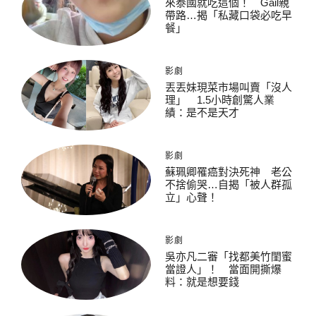
來泰國就吃這個！ Gail親
帶路…揭「私藏口袋必吃早
餐」
影劇
丟丟妹現菜市場叫賣「沒人
理」 1.5小時創驚人業
績：是不是天才
影劇
蘇珮卿罹癌對決死神 老公
不捨偷哭…自揭「被人群孤
立」心聲！
影劇
吳亦凡二審「找都美竹閨蜜
當證人」！ 當面開撕爆
料：就是想要錢