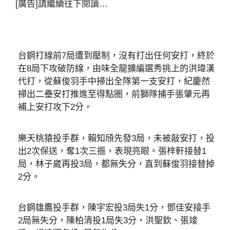
[廣告]請繼續往下閱讀…
台鋼打線前7局遭到壓制，沒有打出任何安打，終於
在8局下攻破防線，由味全龍擴編選秀挑上的洪瑋漢
代打，從蘇俊羽手中掃出全隊第一支安打，紀慶然
掃出二壘安打推進至得點圈，前獅隊捕手張肇元再
補上安打攻下2分。
樂天桃猿投手群，賴知頎先發3局，未被敲安打，投
出2次保送，奪1次三振，表現亮眼。張梓軒接替1
局，林子崴再投3局，都無失分，直到蘇俊羽接替掉
2分。
台鋼雄鷹投手群，陳宇宏投3局失1分，鄧佳安接手
2局無失分，陳柏清投1局失3分，洪聖欽、張竣