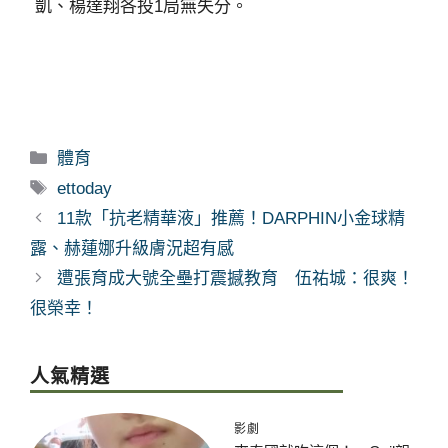
凱、楊達翔各投1局無失分。
分
體育
類
標
ettoday
籤
11款「抗老精華液」推薦！DARPHIN小金球精
露、赫蓮娜升級膚況超有感
遭張育成大號全壘打震撼教育 伍祐城：很爽！
很榮幸！
人氣精選
影劇