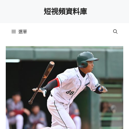
跳
短視頻資料庫
至
主
要
選單
內
容