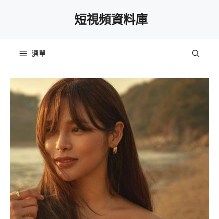
跳
短視頻資料庫
至
主
要
選單
內
容