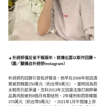
▲朴詩妍僅反省不報兩年，就傳出要以新作回歸。
（圖／翻攝自朴詩妍Instagram）
朴詩妍的回歸引發批評聲浪，她早在2006年就因酒
駕被罰韓圜250萬元（約台幣6萬元），當時因為罰
太輕而引起爭議，怎料2013年又因違法施打麻醉藥
品異丙酚被判8個月有期徒刑、2年緩刑和罰款韓圜
370萬元（約台幣9萬元），2021年1月午間撞上停