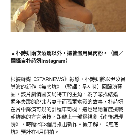
▲朴詩妍兩次酒駕以外，還曾濫用異丙酚。（圖／
翻攝自朴詩妍Instagram）
根據韓媒《STARNEWS》報導，朴詩妍將以尹汝昌
導演的新作《無底坑》（暫譯：무저갱）回歸演藝
圈，該片劇情國安局特工的主角，為了尋找結婚一
週年失蹤的脫北者妻子而孤軍奮戰的故事，朴詩妍
在片中飾演可疑的計程車司機，這也是她首度挑戰
朝鮮族的方言演技，距離上一部電視劇《產後調理
院》，時隔2年3個月推出新作。據了解，《無底
坑》預計在4月開拍。