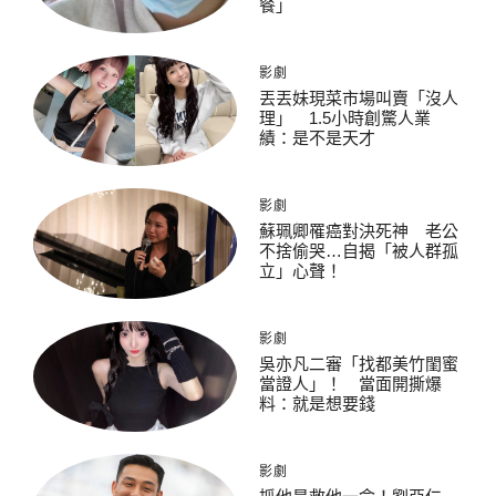
餐」
影劇
丟丟妹現菜市場叫賣「沒人
理」 1.5小時創驚人業
績：是不是天才
影劇
蘇珮卿罹癌對決死神 老公
不捨偷哭…自揭「被人群孤
立」心聲！
影劇
吳亦凡二審「找都美竹閨蜜
當證人」！ 當面開撕爆
料：就是想要錢
影劇