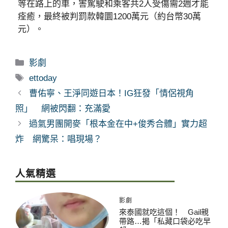
等在路上的車，害駕駛和乘客共2人受傷需2週才能
痊癒，最終被判罰款韓圜1200萬元（約台幣30萬
元）。
分
影劇
類
標
ettoday
籤
曹佑寧、王淨同遊日本！IG狂發「情侶視角
照」 網被閃翻：充滿愛
過氣男團開麥「根本金在中+俊秀合體」實力超
炸 網驚呆：唱現場？
人氣精選
影劇
來泰國就吃這個！ Gail親
帶路…揭「私藏口袋必吃早