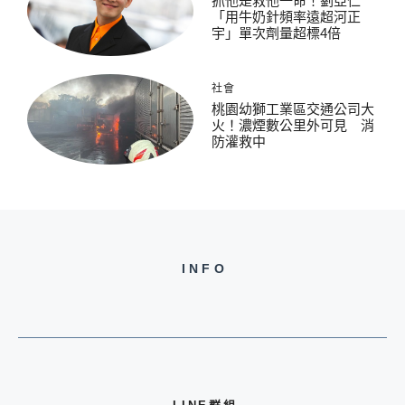
抓他是救他一命！劉亞仁
「用牛奶針頻率遠超河正
宇」單次劑量超標4倍
社會
桃園幼獅工業區交通公司大
火！濃煙數公里外可見 消
防灌救中
INFO