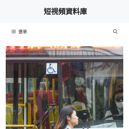
跳
短視頻資料庫
至
主
要
選單
內
容