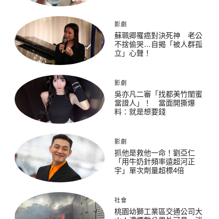
影劇
蘇珮卿罹癌對決死神 老公
不捨偷哭…自揭「被人群孤
立」心聲！
影劇
吳亦凡二審「找都美竹閨蜜
當證人」！ 當面開撕爆
料：就是想要錢
影劇
抓他是救他一命！劉亞仁
「用牛奶針頻率遠超河正
宇」單次劑量超標4倍
社會
桃園幼獅工業區交通公司大