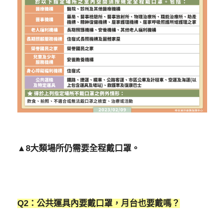
▲8大類場所仍需要全程戴口罩。
Q2：公共運具內要戴口罩，月台也要戴嗎？