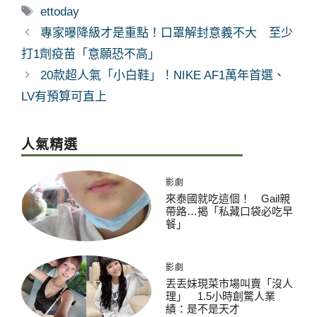
類
標
ettoday
籤
專家曝降級才是重點！口罩解封意義不大 至少
打1劑疫苗「意願恐不高」
20款超人氣「小白鞋」！NIKE AF1萬年首選、
LV有預算可直上
人氣精選
影劇
來泰國就吃這個！ Gail親
帶路…揭「私藏口袋必吃早
餐」
影劇
丟丟妹現菜市場叫賣「沒人
理」 1.5小時創驚人業
績：是不是天才