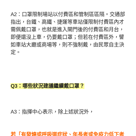
A2：口罩限制場站以付費區和管制區區隔。交通部
指出，台鐵、高鐵、捷運等車站僅限制付費區內才
需佩戴口罩，也就是進入閘門後的付費區和月台，
即便還沒上車，仍要戴口罩；但若在付費區外，譬
如車站大廳或商場等，則不強制戴，由民眾自主決
定。
Q3：哪些狀況建議繼續戴口罩？
A3：指揮中心表示，除上述狀況外，
若「有發燒或呼吸道症狀、年長者或免疫力低下者