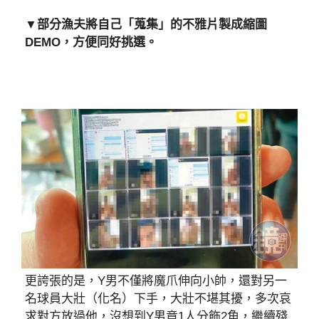
▼部分漁夫將自己「蒐集」的不雅片製成縮圖
DEMO，方便同好挑選。
更誇張的是，Y男不僅將魔爪伸向小帥，還對另一
名球員大壯（化名）下手，大壯不堪其擾，多次哀
求對方放過他，沒想到Y男竟1人分飾2角，繼續殘