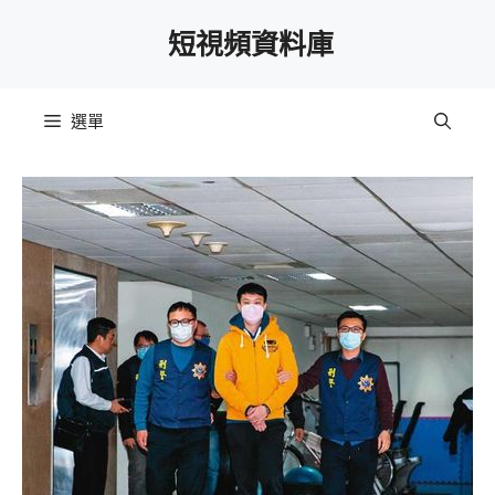
跳
短視頻資料庫
至
主
要
選單
內
容