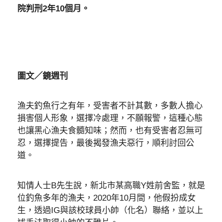
院判刑2年10個月。
圖文／鏡週刊
漁夫釣魚行之有年，受害者不計其數，多數人擔心
損害個人形象，選擇冷處理，不願報警，這種心態
也讓黑心漁夫食髓知味；然而，也有受害者忍無可
忍，選擇提告，最後揭發漁夫惡行，順利討回公
道。
知情人士B先生說，新北市某高職Y姓前舍監，就是
位釣魚多年的漁夫，2020年10月間，他假扮成女
生，透過IG與該校球員小帥（化名）聯絡，並以上