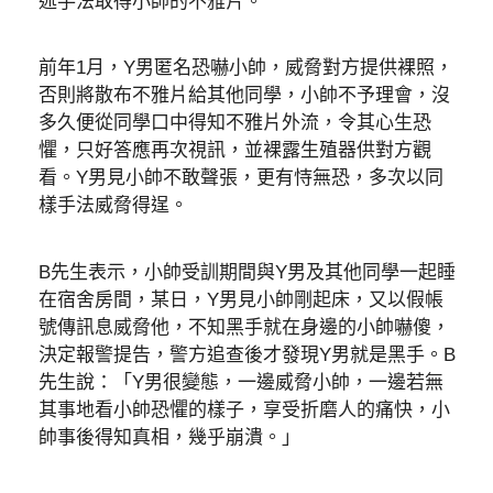
述手法取得小帥的不雅片。
前年1月，Y男匿名恐嚇小帥，威脅對方提供裸照，
否則將散布不雅片給其他同學，小帥不予理會，沒
多久便從同學口中得知不雅片外流，令其心生恐
懼，只好答應再次視訊，並裸露生殖器供對方觀
看。Y男見小帥不敢聲張，更有恃無恐，多次以同
樣手法威脅得逞。
B先生表示，小帥受訓期間與Y男及其他同學一起睡
在宿舍房間，某日，Y男見小帥剛起床，又以假帳
號傳訊息威脅他，不知黑手就在身邊的小帥嚇傻，
決定報警提告，警方追查後才發現Y男就是黑手。B
先生說：「Y男很變態，一邊威脅小帥，一邊若無
其事地看小帥恐懼的樣子，享受折磨人的痛快，小
帥事後得知真相，幾乎崩潰。」