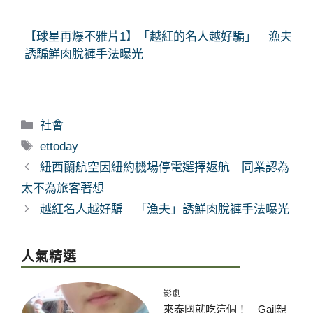
【球星再爆不雅片1】「越紅的名人越好騙」 漁夫
誘騙鮮肉脫褲手法曝光
分
社會
類
標
ettoday
籤
紐西蘭航空因紐約機場停電選擇返航 同業認為
太不為旅客著想
越紅名人越好騙 「漁夫」誘鮮肉脫褲手法曝光
人氣精選
影劇
來泰國就吃這個！ Gail親