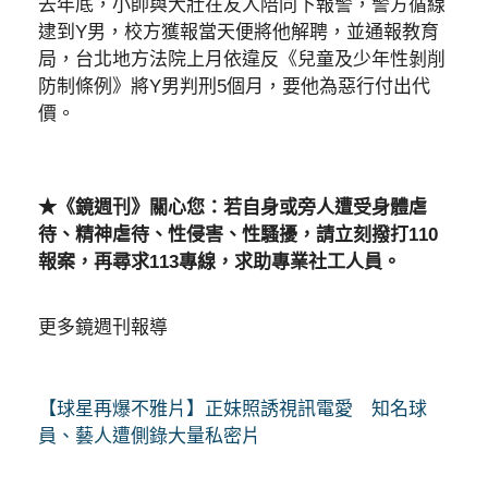
去年底，小帥與大壯在友人陪同下報警，警方循線
逮到Y男，校方獲報當天便將他解聘，並通報教育
局，台北地方法院上月依違反《兒童及少年性剝削
防制條例》將Y男判刑5個月，要他為惡行付出代
價。
★《鏡週刊》關心您：若自身或旁人遭受身體虐
待、精神虐待、性侵害、性騷擾，請立刻撥打110
報案，再尋求113專線，求助專業社工人員。
更多鏡週刊報導
【球星再爆不雅片】正妹照誘視訊電愛 知名球
員、藝人遭側錄大量私密片