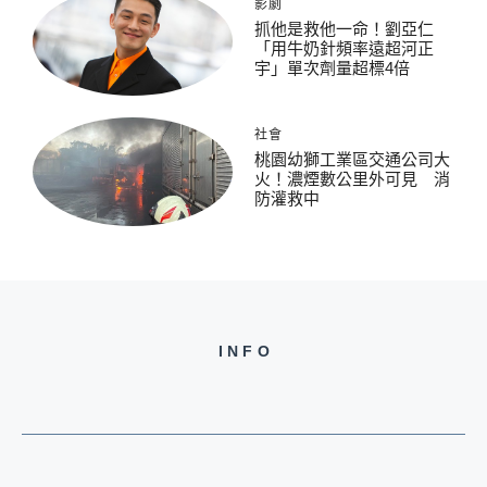
影劇
抓他是救他一命！劉亞仁
「用牛奶針頻率遠超河正
宇」單次劑量超標4倍
社會
桃園幼獅工業區交通公司大
火！濃煙數公里外可見 消
防灌救中
INFO