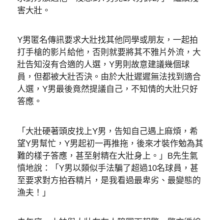
害大壯。
Y男匿名傳訊要求大壯找其他同學或朋友，一起拍
打手槍的影片給他，否則就要將其不雅片外流，大
壯告知沒有合適的人選，Y男則故意建議幾個球
員，但都被大壯否決。由於大壯遲遲無法找到適合
人選，Y男最後竟然提議自己，不知情的大壯只好
答應。
「大壯硬著頭皮找上Y男，告知自己遇上麻煩，希
望Y男幫忙，Y男起初一再推拖，後來才裝作勉為其
難的樣子答應，甚至射精在大壯身上。」B先生氣
憤地說：「Y男以類似手法騙了超過10名球員，甚
至要求對方拍吞精片，是我看過最卑劣、最變態的
漁夫！」