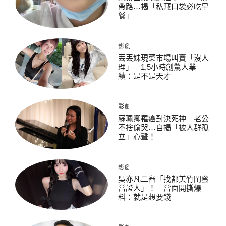
帶路…揭「私藏口袋必吃早
餐」
影劇
丟丟妹現菜市場叫賣「沒人
理」 1.5小時創驚人業
績：是不是天才
影劇
蘇珮卿罹癌對決死神 老公
不捨偷哭…自揭「被人群孤
立」心聲！
影劇
吳亦凡二審「找都美竹閨蜜
當證人」！ 當面開撕爆
料：就是想要錢