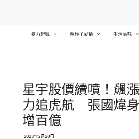
跳
至
主
要
暴力起號
像極了愛情
生活品味
內
容
星宇股價續噴！飆漲
力追虎航 張國煒
增百億
2023年2月20日