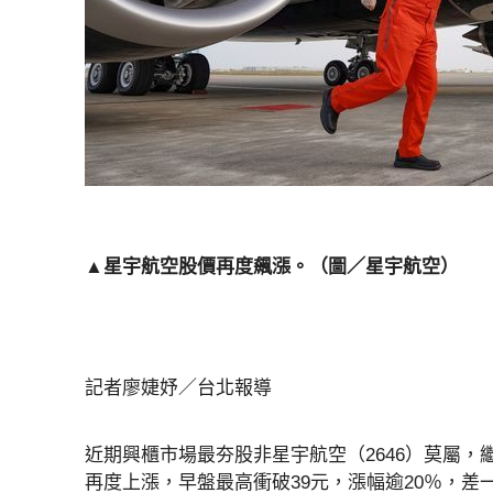
▲星宇航空股價再度飆漲。（圖／星宇航空）
記者廖婕妤／台北報導
近期興櫃市場最夯股非星宇航空（2646）莫屬，繼
再度上漲，早盤最高衝破39元，漲幅逾20％，差