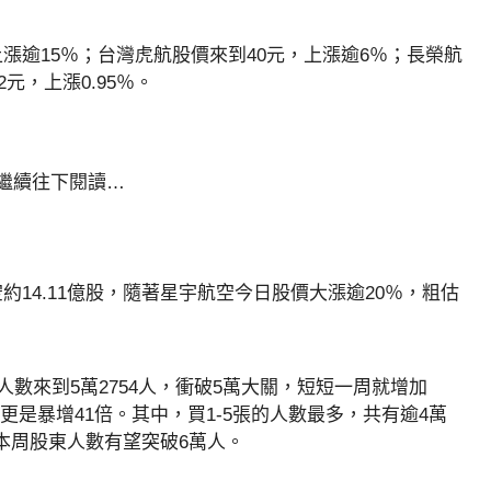
，上漲逾15％；台灣虎航股價來到40元，上漲逾6％；長榮航
2元，上漲0.95％。
請繼續往下閱讀…
14.11億股，隨著星宇航空今日股價大漲逾20％，粗估
人數來到5萬2754人，衝破5萬大關，短短一周就增加
比，更是暴增41倍。其中，買1-5張的人數最多，共有逾4萬
宇本周股東人數有望突破6萬人。