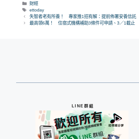
分
財經
類
標
ettoday
籤
失智者老有所養！ 專家推1招有解：提前佈署安養信託
最高領6萬！ 住宿式機構補助3條件可申請、3／1截止
LINE群組