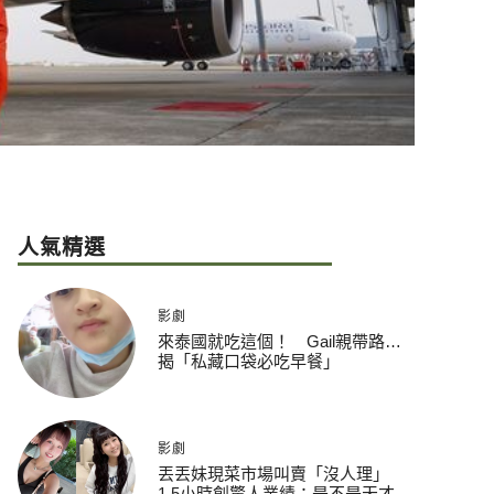
人氣精選
影劇
來泰國就吃這個！ Gail親帶路…
揭「私藏口袋必吃早餐」
影劇
丟丟妹現菜市場叫賣「沒人理」
1.5小時創驚人業績：是不是天才