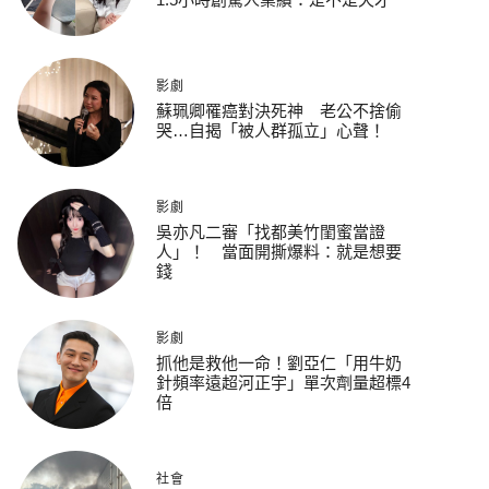
影劇
蘇珮卿罹癌對決死神 老公不捨偷
哭…自揭「被人群孤立」心聲！
影劇
吳亦凡二審「找都美竹閨蜜當證
人」！ 當面開撕爆料：就是想要
錢
影劇
抓他是救他一命！劉亞仁「用牛奶
針頻率遠超河正宇」單次劑量超標4
倍
社會