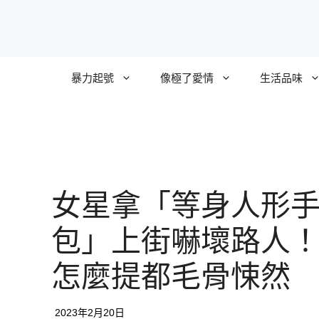
跳
至
主
要
暴力起號
像極了愛情
生活品味
內
容
女星拿「等身人形
包」上街嚇壞路人
怎麼提都毛骨悚然
2023年2月20日