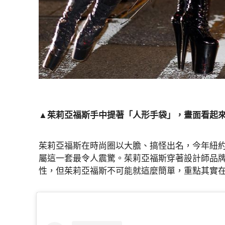
▲茱莉亞福斯手中提著「人形手袋」，畫面看起來
茱莉亞福斯在時尚圈以大膽、搞怪出名，今年紐
屬這一套最令人震驚。茱莉亞福斯穿著設計師品牌MI
性，但茱莉亞福斯不可能就這麼簡單，重點其實