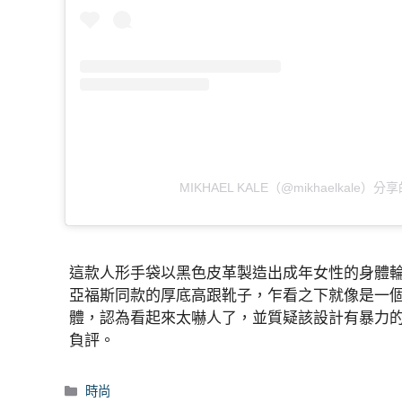
MIKHAEL KALE（@mikhaelkale）
這款人形手袋以黑色皮革製造出成年女性的身體
亞福斯同款的厚底高跟靴子，乍看之下就像是一
體，認為看起來太嚇人了，並質疑該設計有暴力
負評。
分
時尚