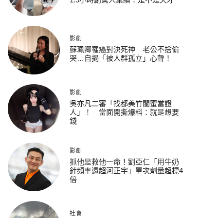
影劇
蘇珮卿罹癌對決死神 老公不捨偷
哭…自揭「被人群孤立」心聲！
影劇
吳亦凡二審「找都美竹閨蜜當證
人」！ 當面開撕爆料：就是想要
錢
影劇
抓他是救他一命！劉亞仁「用牛奶
針頻率遠超河正宇」單次劑量超標4
倍
社會