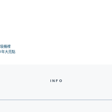
垃圾桶裡
今年大亮點
INFO