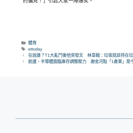
的偏見！」引起大家一陣爆笑。
分
體育
類
標
ettoday
籤
在說誰？T1大亂鬥後他突發文 林韋翰：垃圾就該待在
航運、半導體面臨庫存調整壓力 謝金河點「1產業」是