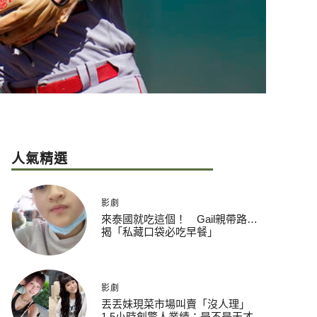
人氣精選
影劇
來泰國就吃這個！ Gail親帶路…
揭「私藏口袋必吃早餐」
影劇
丟丟妹現菜市場叫賣「沒人理」
1.5小時創驚人業績：是不是天才