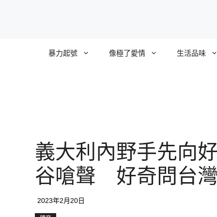
跳
至
主
要
暴力起號
像極了愛情
生活品味
內
容
義大利內野手先向
谷嗆聲 好奇問台
2023年2月20日