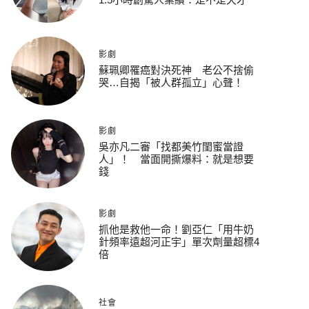
影劇
蘇珮卿罹癌對決死神 老公不捨偷
哭…自揭「被人群孤立」心聲！
影劇
吳亦凡二審「找都美竹閨蜜當證
人」！ 當面開撕爆料：就是想要
錢
影劇
抓他是救他一命！劉亞仁「用牛奶
針頻率遠超河正宇」單次劑量超標4
倍
社會