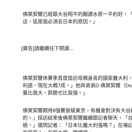
佛萊契爾已經跟大谷翔平的翻譯水原一平約好，
店，這是我必須去日本的原因。」
[廣告]請繼續往下閱讀…
佛萊契爾休賽季首度造訪母親身長的國家義大利
利語，現在大概7成。」他與弟弟D.佛萊契爾（Domi
量比我大，肩膀也比我強。」
佛萊契爾期待8強賽晉級東京，有機會對決有大谷
的。」採訪結束後佛萊契爾繼續跟記者聊天，「
過。」還問記者：「日本比義大利強嗎？」在場