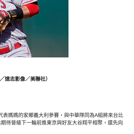
。（圖／達志影像／美聯社）
經典賽將代表媽媽的家鄉義大利參賽，與中華隊同為A組將來台比
也期待晉級下一輪前進東京與好友大谷翔平相聚，還先向