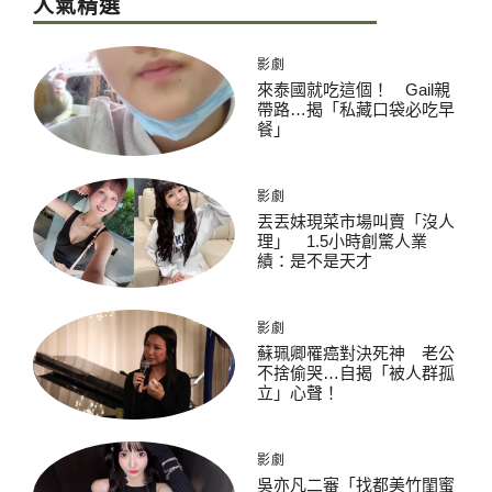
人氣精選
影劇
來泰國就吃這個！ Gail親
帶路…揭「私藏口袋必吃早
餐」
影劇
丟丟妹現菜市場叫賣「沒人
理」 1.5小時創驚人業
績：是不是天才
影劇
蘇珮卿罹癌對決死神 老公
不捨偷哭…自揭「被人群孤
立」心聲！
影劇
吳亦凡二審「找都美竹閨蜜