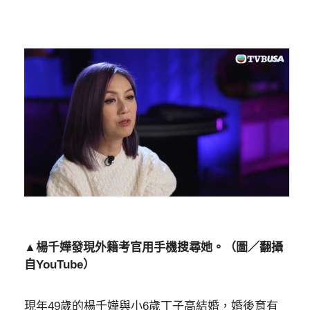
▲楊千嬅發現外籍考官用手機搜尋她。（圖／翻攝
自YouTube）
現年49歲的楊千嬅與小6歲丁子高結婚，婚後育有