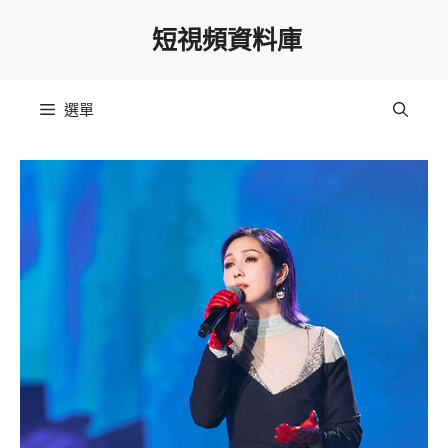
跳
短視頻資料庫
至
主
要
選單
內
容