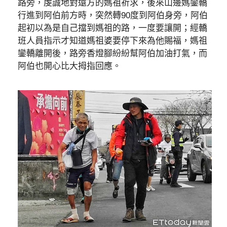
路旁，虔誠地對遠方的媽祖祈求，後來山邊媽鑾轎
行進到阿伯前方時，突然轉90度到阿伯身旁，阿伯
起初以為是自己擋到媽祖的路，一度要讓開；經轎
班人員指示才知道媽祖婆要停下來為他賜福，媽祖
鑾轎離開後，路旁香燈腳紛紛幫阿伯加油打氣，而
阿伯也開心比大拇指回應。