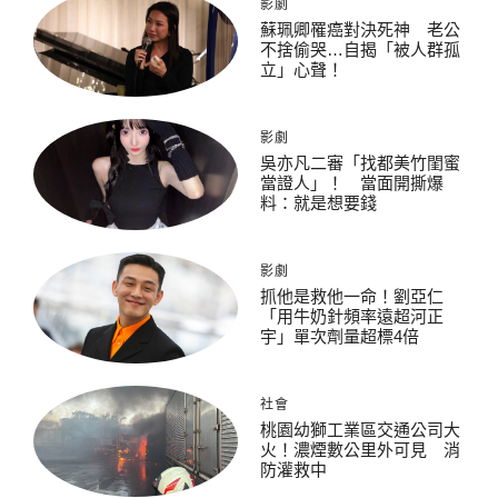
影劇
蘇珮卿罹癌對決死神 老公
不捨偷哭…自揭「被人群孤
立」心聲！
影劇
吳亦凡二審「找都美竹閨蜜
當證人」！ 當面開撕爆
料：就是想要錢
影劇
抓他是救他一命！劉亞仁
「用牛奶針頻率遠超河正
宇」單次劑量超標4倍
社會
桃園幼獅工業區交通公司大
火！濃煙數公里外可見 消
防灌救中