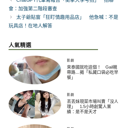
ChatGPT代筆寫報告「衝擊大學考招」 招聯
會：加強第二階段審查
太子爺貼窗「狂盯情趣用品店」 他急喊：不是
玩具店！在地人解答
人氣精選
影劇
來泰國就吃這個！ Gail親
帶路…揭「私藏口袋必吃早
餐」
影劇
丟丟妹現菜市場叫賣「沒人
理」 1.5小時創驚人業
績：是不是天才