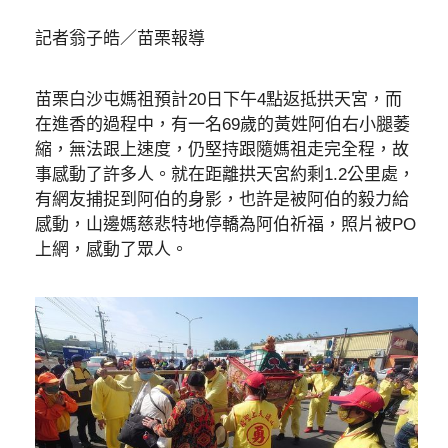
記者翁子皓／苗栗報導
苗栗白沙屯媽祖預計20日下午4點返抵拱天宮，而
在進香的過程中，有一名69歲的黃姓阿伯右小腿萎
縮，無法跟上速度，仍堅持跟隨媽祖走完全程，故
事感動了許多人。就在距離拱天宮約剩1.2公里處，
有網友捕捉到阿伯的身影，也許是被阿伯的毅力給
感動，山邊媽慈悲特地停轎為阿伯祈福，照片被PO
上網，感動了眾人。