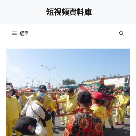
跳
短視頻資料庫
至
主
要
選單
內
容