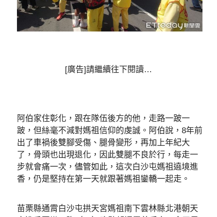
[廣告]請繼續往下閱讀…
阿伯家住彰化，跟在隊伍後方的他，走路一跛一
跛，但絲毫不減對媽祖信仰的虔誠。阿伯說，8年前
出了車禍後雙腳受傷、腿骨變形，再加上年紀大
了，骨頭也出現退化，因此雙腿不良於行，每走一
步就會痛一次，儘管如此，這次白沙屯媽祖遶境進
香，仍是堅持在第一天就跟著媽祖鑾轎一起走。
苗栗縣通霄白沙屯拱天宮媽祖南下雲林縣北港朝天