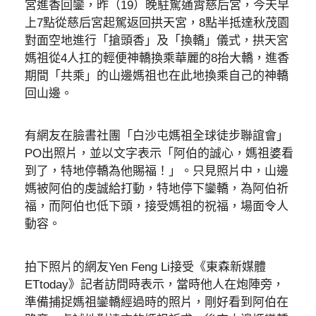
宮進香回鑾，昨（19）晚駐駕通霄慈后宮，今天早
上7點從慈后宮起駕返回拱天宮，8點半抵達秋茂園
對面空地進行「搶頭香」及「換轎」儀式，拱天宮
媽祖從4人扛的輕便神轎換乘華麗的8抬大轎，進香
期間「共乘」的山邊媽祖也在此地換乘自己的神轎
回山邊。
有網友在臉書社團「白沙屯媽祖全球徒步聯誼會」
PO出照片，並以文字表示「阿伯的誠心，媽祖婆看
到了，特地停轎為他賜福！」。只見照片中，山邊
媽被阿伯的虔誠給打動，特地停下鑾轎，為阿伯祈
福，而阿伯也低下頭，接受媽祖的祝福，場面令人
動容。
拍下照片的網友Yen Feng Li接受《東森新媒體
ETtoday》記者訪問時表示，當時他人在炮陣旁，
準備捕捉媽祖鑾轎經過時的照片，剛好看到阿伯在