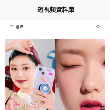
跳
短視頻資料庫
至
主
要
選單
內
容