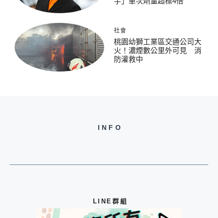
宇」單次劑量超標4倍
社會
桃園幼獅工業區交通公司大
火！濃煙數公里外可見 消
防灌救中
INFO
LINE群組