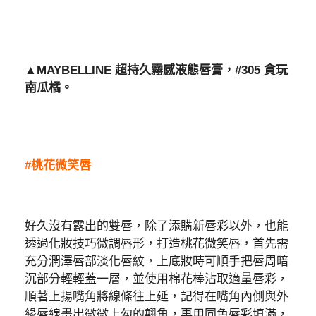
▲MAYBELLINE 超持久霧感液態唇膏，#305 貪玩
南瓜橘。
#桃花微笑唇
好久沒有露出的雙唇，除了添購新唇彩以外，也能
透過化妝技巧微調唇形，打造桃花微笑唇，首先需
充分潤澤唇部淡化唇紋，上底妝時可順手把唇周暗
沉部分輕輕蓋一層，並使用棉花棒沾取適量唇彩，
順著上揚嘴角將線條往上延，記得在嘴角內側與外
緣唇線畫出微微上勾的翹角，再用同色唇彩填滿，