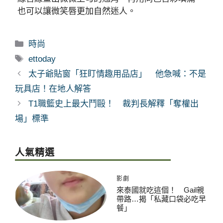
也可以讓微笑唇更加自然迷人。
分
時尚
類
標
ettoday
籤
太子爺貼窗「狂盯情趣用品店」 他急喊：不是
玩具店！在地人解答
T1職籃史上最大鬥毆！ 裁判長解釋「奪權出
場」標準
人氣精選
影劇
來泰國就吃這個！ Gail親
帶路…揭「私藏口袋必吃早
餐」