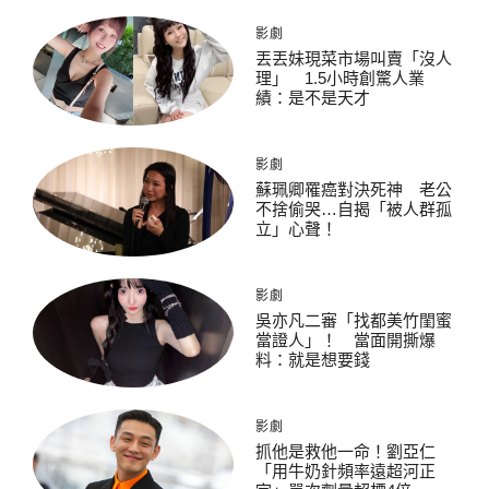
影劇
丟丟妹現菜市場叫賣「沒人
理」 1.5小時創驚人業
績：是不是天才
影劇
蘇珮卿罹癌對決死神 老公
不捨偷哭…自揭「被人群孤
立」心聲！
影劇
吳亦凡二審「找都美竹閨蜜
當證人」！ 當面開撕爆
料：就是想要錢
影劇
抓他是救他一命！劉亞仁
「用牛奶針頻率遠超河正