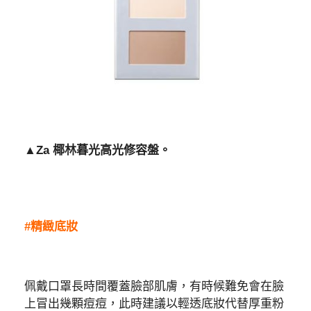
▲Za 椰林暮光高光修容盤。
#精緻底妝
佩戴口罩長時間覆蓋臉部肌膚，有時候難免會在臉
上冒出幾顆痘痘，此時建議以輕透底妝代替厚重粉