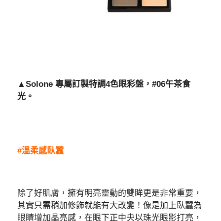
▲Solone 專屬訂製特調4色眼彩盤，#06午茶食
光。
#溫柔感臥蠶
除了好肌膚，擁有明亮靈動的雙眸更是非常重要，
其實只需稍加修飾就能有大改變！像是加上臥蠶為
眼睛增加晶亮感，在眼下正中央以珠光眼影打亮，