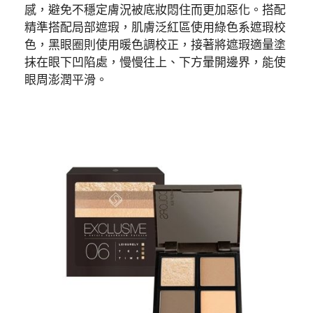
感，避免不穩定膚況被底妝悶住而更加惡化。搭配
精準搭配局部遮瑕，肌膚泛紅區使用綠色系遮瑕校
色，黑眼圈則使用暖色調校正，接著將遮瑕適量塗
抹在眼下凹陷處，慢慢往上、下方暈開邊界，能使
眼周澎潤平滑。