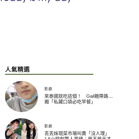
人氣精選
影劇
來泰國就吃這個！ Gail親帶路…
揭「私藏口袋必吃早餐」
影劇
丟丟妹現菜市場叫賣「沒人理」
1.5小時創驚人業績：是不是天才