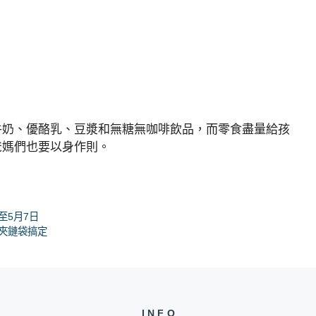
牛奶、優酪乳、豆漿和無糖無咖啡飲品，而零食盡量給孩
爸媽們也要以身作則。
至5月7日
夾鏈袋搞定
INFO