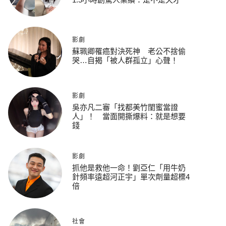
影劇
蘇珮卿罹癌對決死神 老公不捨偷
哭…自揭「被人群孤立」心聲！
影劇
吳亦凡二審「找都美竹閨蜜當證
人」！ 當面開撕爆料：就是想要
錢
影劇
抓他是救他一命！劉亞仁「用牛奶
針頻率遠超河正宇」單次劑量超標4
倍
社會