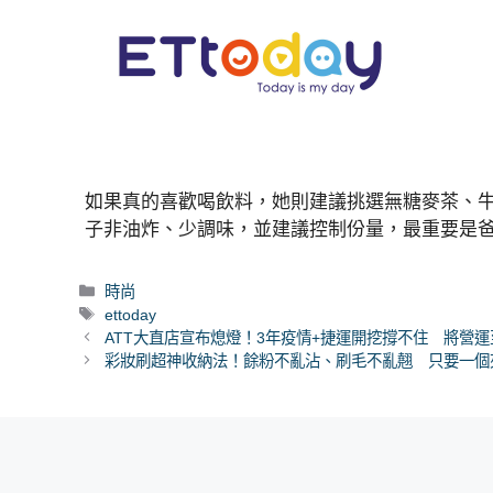
如果真的喜歡喝飲料，她則建議挑選無糖麥茶、
子非油炸、少調味，並建議控制份量，最重要是
分
時尚
類
標
ettoday
籤
ATT大直店宣布熄燈！3年疫情+捷運開挖撐不住 將營運
彩妝刷超神收納法！餘粉不亂沾、刷毛不亂翹 只要一個