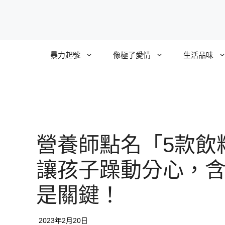
跳
至
主
要
暴力起號
像極了愛情
生活品味
內
容
營養師點名「5款飲
讓孩子躁動分心，
是關鍵！
2023年2月20日