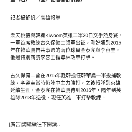
記者楊舒帆／高雄報導
樂天桃猿與韓職Kiwoom英雄二軍20日交手熱身賽，
一軍首席教練古久保健二領軍出征，剛好遇到2015
年在韓華鷹曾共事過的兩位球員金泰完與李容圭，
他還特別商請李容圭指導林政華打擊。
古久保健二曾在2015年赴韓擔任韓華鷹一軍投捕教
練，李容圭當時仍陣中主力強打，之後轉隊到英雄
延續生涯，金泰完在韓華鷹待到2016年，隔年到英
雄隊2018年退役，現任英雄二軍打擊教練。
[廣告]請繼續往下閱讀…