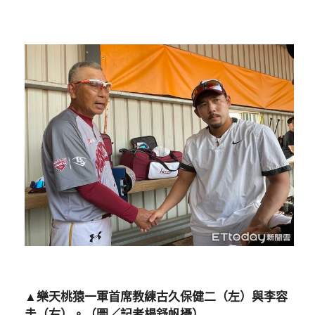
▲樂天桃猿一軍首席教練古久保健二（左）與李容
圭（右）。（圖／記者楊舒帆攝）