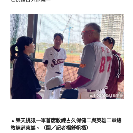
▲樂天桃猿一軍首席教練古久保健二與英雄二軍總
教練薛東鎮。（圖／記者楊舒帆攝）