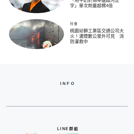
「用牛奶針頻率遠超河正
宇」單次劑量超標4倍
社會
桃園幼獅工業區交通公司大
火！濃煙數公里外可見 消
防灌救中
INFO
LINE群組