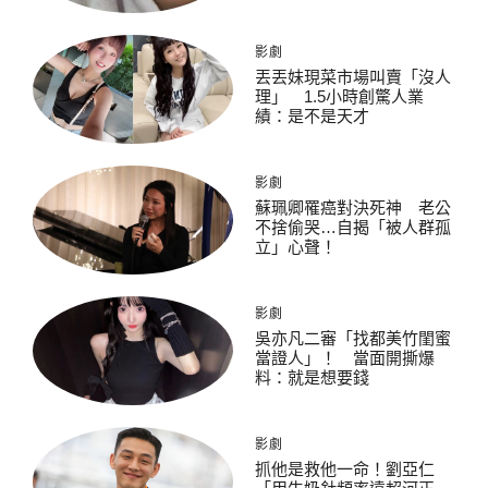
影劇
丟丟妹現菜市場叫賣「沒人
理」 1.5小時創驚人業
績：是不是天才
影劇
蘇珮卿罹癌對決死神 老公
不捨偷哭…自揭「被人群孤
立」心聲！
影劇
吳亦凡二審「找都美竹閨蜜
當證人」！ 當面開撕爆
料：就是想要錢
影劇
抓他是救他一命！劉亞仁