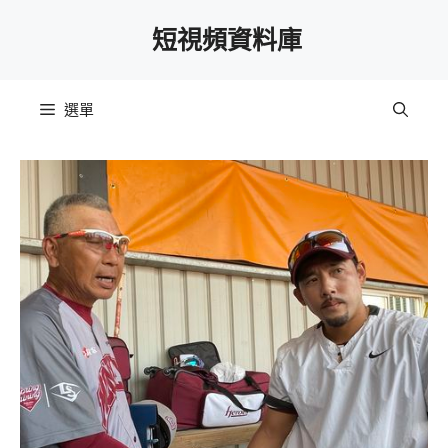
跳
短視頻資料庫
至
主
要
選單
內
容