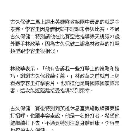
古久保健二馬上認出英雄隊教練團中最高的就是金
泰完，李容圭因身體狀態不理想未參與比賽，不過
古久保健二特別請他在比賽空擋指導樂天桃猿21歲
外野手林政華，因為古久保健二認為林政華的打擊
類型跟李容圭很相似。
林政華表示，「他有告訴我一些打擊上的策略和技
巧，謝謝古久保教練引薦。」林政華之前就曾上網
看過李容圭打擊影片，也知道他是韓國隊國家隊常
客，這次能近距離接受指導特別榮幸。
古久保健二賽後特別到英雄休息室與總教練薛東鎮
打招呼，也跟李容圭說，他是一名好打者，希望他
能繼續打下去，不過要特別注意身體健康，李容圭
也祝福古久保健二。