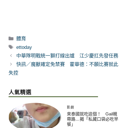
分
體育
類
標
ettoday
籤
中華隊明戰統一獅打線出爐 江少慶扛先發任務
快訊／魔獸確定免禁賽 霍華德：不願比賽就此
失控
人氣精選
影劇
來泰國就吃這個！ Gail親
帶路…揭「私藏口袋必吃早
餐」