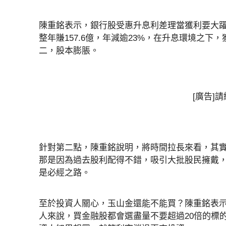
陳重銘表示，銀行股受惠升息利差理當獲利要大躍
整年賺157.6億，年減逾23%，在升息環境之
二，股本膨脹。
[廣告]
針對第二點，陳重銘說明，將時間拉長來看，其
那是因為過去股利配得不錯，吸引大批股民擁戴
是必經之路。
至於投資人關心，玉山金還能不能買？陳重銘表
人來說，買金融股都會選盡量不要超過20倍的標