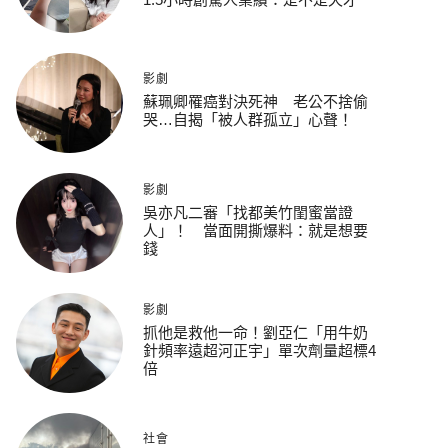
影劇
蘇珮卿罹癌對決死神 老公不捨偷
哭…自揭「被人群孤立」心聲！
影劇
吳亦凡二審「找都美竹閨蜜當證
人」！ 當面開撕爆料：就是想要
錢
影劇
抓他是救他一命！劉亞仁「用牛奶
針頻率遠超河正宇」單次劑量超標4
倍
社會