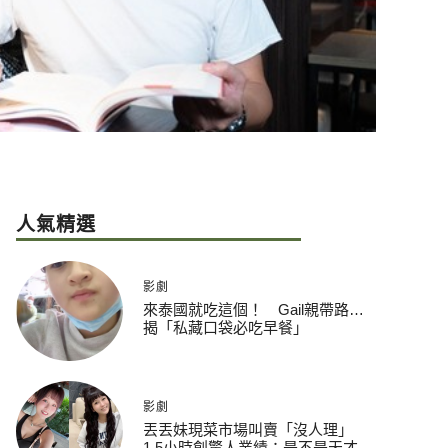
人氣精選
影劇
來泰國就吃這個！ Gail親帶路…
揭「私藏口袋必吃早餐」
影劇
丟丟妹現菜市場叫賣「沒人理」
1.5小時創驚人業績：是不是天才