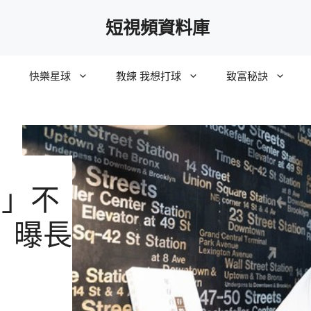
短視頻資料庫
快樂星球
教練 我想打球
致富秘訣
率」不
」曝長