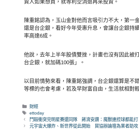
資人如果想買，就等利空消退再來投資。
陳重銘認為，玉山金對他而言吸引力不大，第一
還是台企銀，看好今年受惠升息，會讓台企銀持續
率高達6成。
他說，去年上半年股債雙挫，計畫也沒有因此被
台企銀，就加碼100張」。
以目前情勢來看，陳重銘強調，台企銀還算是不
等標的也會考慮，若及早財富自由，生活就相對
分
財經
類
標
ettoday
籤
鬥毆衝突完明星賽還同隊 蔣淯安讚：魔獸連控球都能打
元宇宙大爆炸、新世界從此開始 貿協辦論壇為業者助攻