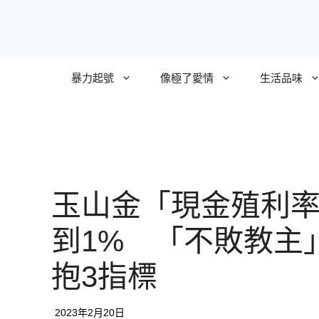
跳
至
主
要
暴力起號
像極了愛情
生活品味
內
容
玉山金「現金殖利
到1% 「不敗教主
抱3指標
2023年2月20日