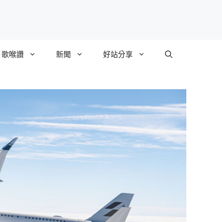
歌喉讚
新聞
好站分享