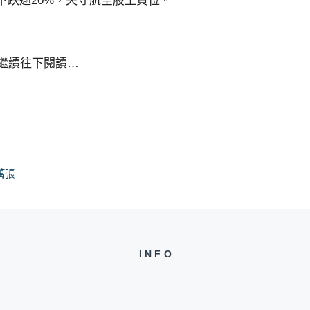
，下跌逾20%，失守航空股王寶位。
請繼續往下閱讀…
萬張
INFO