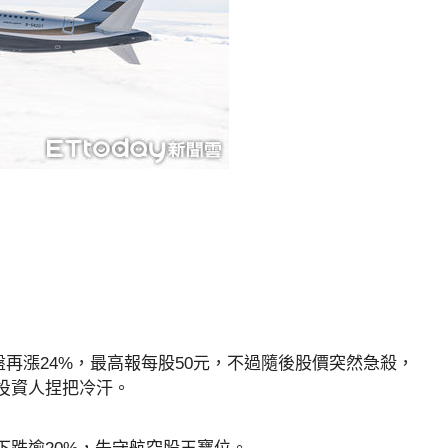
盤再漲24%，最高報每股50元，不過隨後股價突然急殺，
讓投資人捏把冷汗。