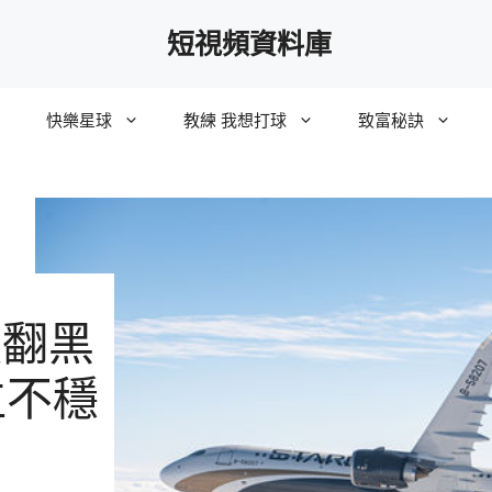
短視頻資料庫
快樂星球
教練 我想打球
致富秘訣
價翻黑
位不穩