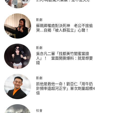
影劇
蘇珮卿罹癌對決死神 老公不捨偷
哭…自揭「被人群孤立」心聲！
影劇
吳亦凡二審「找都美竹閨蜜當證
人」！ 當面開撕爆料：就是想要
錢
影劇
抓他是救他一命！劉亞仁「用牛奶
針頻率遠超河正宇」單次劑量超標4
倍
社會