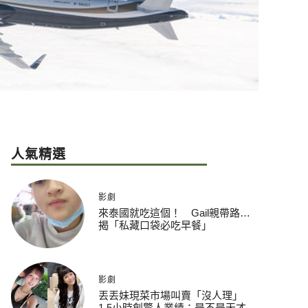
人氣精選
影劇
來泰國就吃這個！ Gail親帶路…
揭「私藏口袋必吃早餐」
影劇
丟丟妹現菜市場叫賣「沒人理」
1.5小時創驚人業績：是不是天才