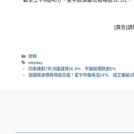
截至上午9點40分，星宇股價最低報每股31.5元
[廣告]
分
財經
類
標
ettoday
籤
同泰連虧7年決議減資56.9% 早盤股價跌逾5%
張國煒身價再增逾百億！星宇早盤再漲24％ 成交量破3