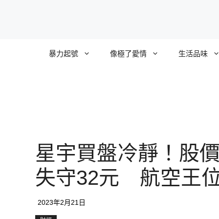
跳
至
主
要
暴力起號
像極了愛情
生活品味
內
容
星宇買盤冷靜！股
失守32元 航空王
2023年2月21日