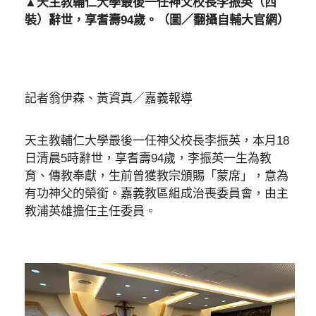
▲天主教輔仁大學最後一任神父校長李振英（西
裝）辭世，享耆壽94歲。（圖／翻攝自輔大官網）
記者翁伊森、黃資真／嘉義報導
天主教輔仁大學最後一任神父校長李振英，本月18
日清晨5時辭世，享耆壽94歲，李振英一生為教
育、傳教奉獻，生前曾獲教宗頒賜「蒙席」，意為
有功神父的榮銜。嘉義教區組成治喪委員會，由主
教浦英雄擔任主任委員。