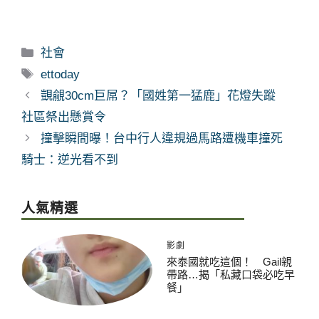
分
社會
類
標
ettoday
籤
覬覦30cm巨屌？「國姓第一猛鹿」花燈失蹤
社區祭出懸賞令
撞擊瞬間曝！台中行人違規過馬路遭機車撞死
騎士：逆光看不到
人氣精選
影劇
來泰國就吃這個！ Gail親
帶路…揭「私藏口袋必吃早
餐」