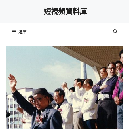
跳
短視頻資料庫
至
主
要
選單
內
容