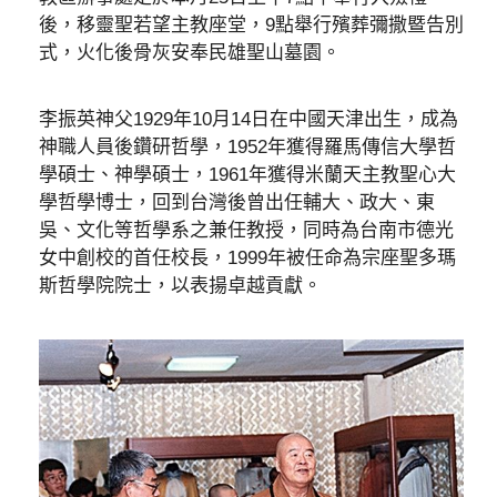
後，移靈聖若望主教座堂，9點舉行殯葬彌撒暨告別
式，火化後骨灰安奉民雄聖山墓園。
李振英神父1929年10月14日在中國天津出生，成為
神職人員後鑽研哲學，1952年獲得羅馬傳信大學哲
學碩士、神學碩士，1961年獲得米蘭天主教聖心大
學哲學博士，回到台灣後曾出任輔大、政大、東
吳、文化等哲學系之兼任教授，同時為台南市德光
女中創校的首任校長，1999年被任命為宗座聖多瑪
斯哲學院院士，以表揚卓越貢獻。