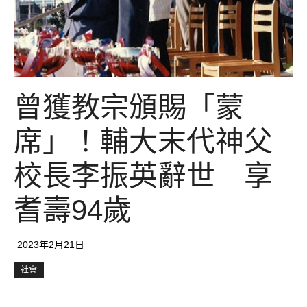
曾獲教宗頒賜「蒙
席」！輔大末代神父
校長李振英辭世 享
耆壽94歲
2023年2月21日
社會