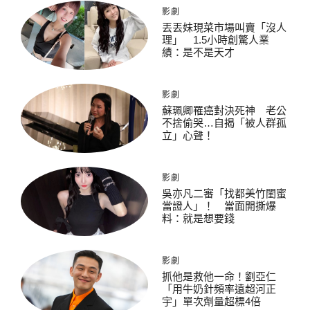
影劇
丟丟妹現菜市場叫賣「沒人
理」 1.5小時創驚人業
績：是不是天才
影劇
蘇珮卿罹癌對決死神 老公
不捨偷哭…自揭「被人群孤
立」心聲！
影劇
吳亦凡二審「找都美竹閨蜜
當證人」！ 當面開撕爆
料：就是想要錢
影劇
抓他是救他一命！劉亞仁
「用牛奶針頻率遠超河正
宇」單次劑量超標4倍