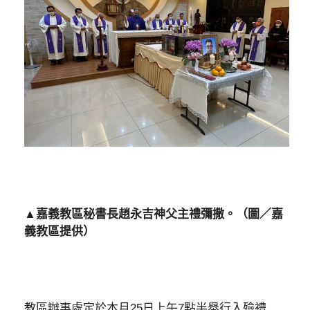
▲嘉義教區秘書長趙永吉神父主禮彌撒。（圖／嘉
義教區提供）
教區辦事處定於本月25日上午7點半舉行入殮禮