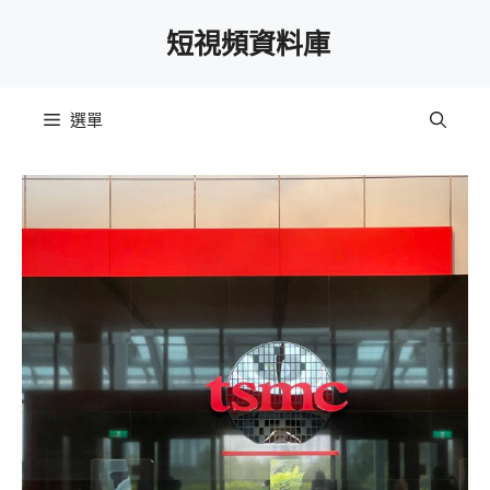
跳
短視頻資料庫
至
主
要
選單
內
容