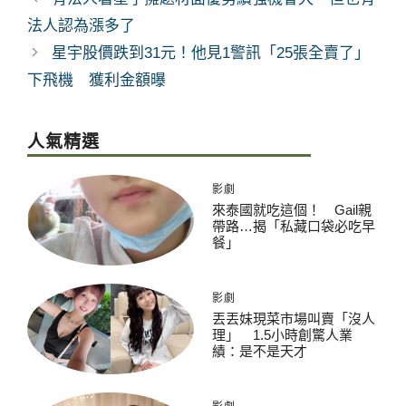
法人認為漲多了
星宇股價跌到31元！他見1警訊「25張全賣了」
下飛機 獲利金額曝
人氣精選
影劇
來泰國就吃這個！ Gail親
帶路…揭「私藏口袋必吃早
餐」
影劇
丟丟妹現菜市場叫賣「沒人
理」 1.5小時創驚人業
績：是不是天才