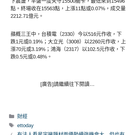
下震盪，早盤一度失守15500關卡，最低來到15496
點。終場收在15563點，上漲11點或0.07%，成交量
2212.71億元。
蘋概三王中，台積電（2330）今以516元作收，下
跌1元或0.19%；大立光（3008）以2260元作收，上
漲70元或3.19%；鴻海（2317）以102.5元作收，下
跌0.5元或0.48%。
[廣告]請繼續往下閱讀…
分
財經
類
標
ettoday
籤
有法人看星宇擁題材面優勢續強機會大 但也有