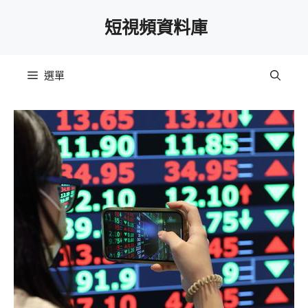
跳
短視頻資料庫
至
主
要
選單
內
容