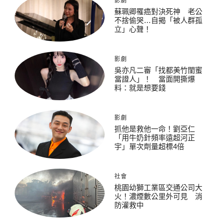
影劇
蘇珮卿罹癌對決死神 老公
不捨偷哭…自揭「被人群孤
立」心聲！
影劇
吳亦凡二審「找都美竹閨蜜
當證人」！ 當面開撕爆
料：就是想要錢
影劇
抓他是救他一命！劉亞仁
「用牛奶針頻率遠超河正
宇」單次劑量超標4倍
社會
桃園幼獅工業區交通公司大
火！濃煙數公里外可見 消
防灌救中