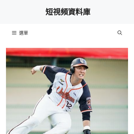
跳
短視頻資料庫
至
主
要
選單
內
容