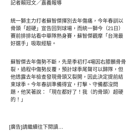
記者賴冠文／嘉義報導
統一獅主力打者蘇智傑揮別去年傷痛，今年春訓以
骨頭「超硬」宣告回到球場，而統一獅今（21日）
賽前排排站看中華隊熱身賽，蘇智傑觀摩「台灣最
好選手」吸取經驗。
蘇智傑去年傷勢不斷，先是季初打4場因右膝髕骨骨
裂，過程中傷勢反覆，預計球季尾聲可以歸隊，但
他透露去年檢查發現骨頭又裂開，因此決定提前結
束球季。今年春訓準備得宜，打擊、守備都沒問
題，他笑著說：「現在都好了！我（的骨頭）超硬
的！」
[廣告]請繼續往下閱讀…