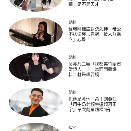
績：是不是天才
影劇
蘇珮卿罹癌對決死神 老公
不捨偷哭…自揭「被人群孤
立」心聲！
影劇
吳亦凡二審「找都美竹閨蜜
當證人」！ 當面開撕爆
料：就是想要錢
影劇
抓他是救他一命！劉亞仁
「用牛奶針頻率遠超河正
宇」單次劑量超標4倍
社會