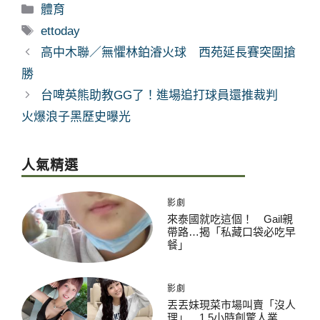
分
體育
類
標
ettoday
籤
高中木聯／無懼林鉑濬火球 西苑延長賽突圍搶
勝
台啤英熊助教GG了！進場追打球員還推裁判
火爆浪子黑歷史曝光
人氣精選
影劇
來泰國就吃這個！ Gail親
帶路…揭「私藏口袋必吃早
餐」
影劇
丟丟妹現菜市場叫賣「沒人
理」 1.5小時創驚人業