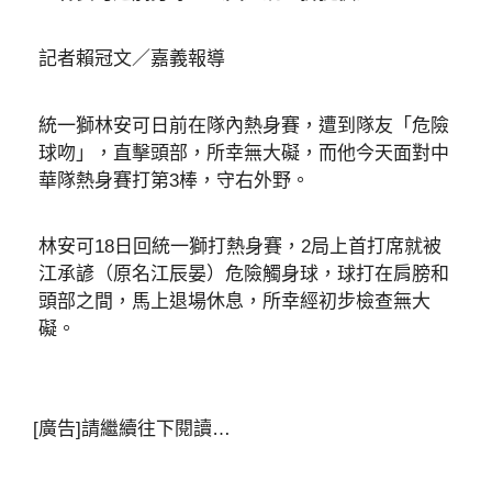
記者賴冠文／嘉義報導
統一獅林安可日前在隊內熱身賽，遭到隊友「危險
球吻」，直擊頭部，所幸無大礙，而他今天面對中
華隊熱身賽打第3棒，守右外野。
林安可18日回統一獅打熱身賽，2局上首打席就被
江承諺（原名江辰晏）危險觸身球，球打在肩膀和
頭部之間，馬上退場休息，所幸經初步檢查無大
礙。
[廣告]請繼續往下閱讀…