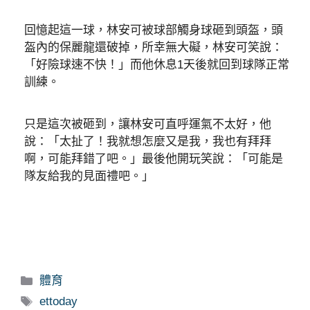
回憶起這一球，林安可被球部觸身球砸到頭盔，頭
盔內的保麗龍還破掉，所幸無大礙，林安可笑說：
「好險球速不快！」而他休息1天後就回到球隊正常
訓練。
只是這次被砸到，讓林安可直呼運氣不太好，他
說：「太扯了！我就想怎麼又是我，我也有拜拜
啊，可能拜錯了吧。」最後他開玩笑說：「可能是
隊友給我的見面禮吧。」
分
體育
類
標
ettoday