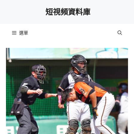
跳
短視頻資料庫
至
主
要
選單
內
容