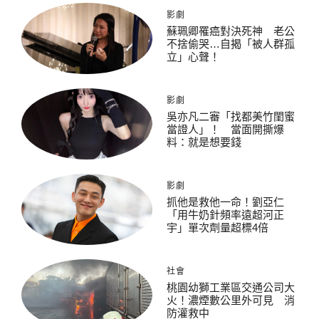
影劇
蘇珮卿罹癌對決死神 老公
不捨偷哭…自揭「被人群孤
立」心聲！
影劇
吳亦凡二審「找都美竹閨蜜
當證人」！ 當面開撕爆
料：就是想要錢
影劇
抓他是救他一命！劉亞仁
「用牛奶針頻率遠超河正
宇」單次劑量超標4倍
社會
桃園幼獅工業區交通公司大
火！濃煙數公里外可見 消
防灌救中