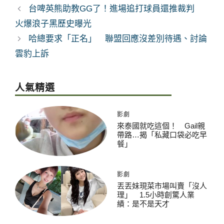
籤
台啤英熊助教GG了！進場追打球員還推裁判
火爆浪子黑歷史曝光
哈總要求「正名」 聯盟回應沒差別待遇、討論
雲豹上訴
人氣精選
影劇
來泰國就吃這個！ Gail親
帶路…揭「私藏口袋必吃早
餐」
影劇
丟丟妹現菜市場叫賣「沒人
理」 1.5小時創驚人業
績：是不是天才