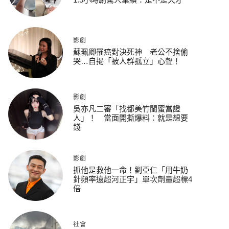
影劇
蘇珮卿罹癌對決死神 老公不捨偷
哭…自揭「被人群孤立」心聲！
影劇
吳亦凡二審「找都美竹閨蜜當證
人」！ 當面開撕爆料：就是想要
錢
影劇
抓他是救他一命！劉亞仁「用牛奶
針頻率遠超河正宇」單次劑量超標4
倍
社會