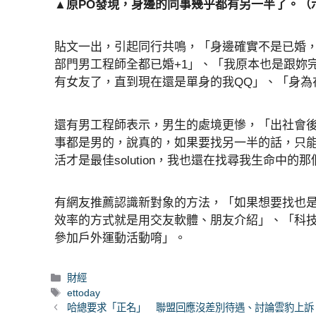
▲原PO發現，身邊的同事幾乎都有另一半了。（
貼文一出，引起同行共鳴，「身邊確實不是已婚，
部門男工程師全都已婚+1」、「我原本也是跟妳
有女友了，直到現在還是單身的我QQ」、「身為
還有男工程師表示，男生的處境更慘，「出社會
事都是男的，說真的，如果要找另一半的話，只
活才是最佳solution，我也還在找尋我生命中
有網友推薦認識新對象的方法，「如果想要找也
效率的方式就是用交友軟體、朋友介紹」、「科
參加戶外運動活動唷」。
分
財經
類
標
ettoday
籤
哈總要求「正名」 聯盟回應沒差別待遇、討論雲豹上訴