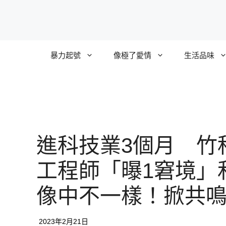
跳
至
主
要
暴力起號
像極了愛情
生活品味
內
容
進科技業3個月 竹
工程師「曝1窘境」
像中不一樣！掀共
2023年2月21日