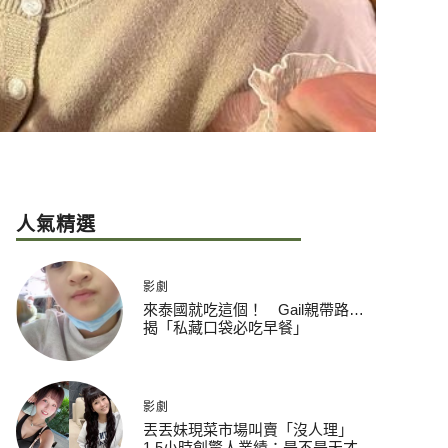
人氣精選
影劇
來泰國就吃這個！ Gail親帶路…
揭「私藏口袋必吃早餐」
影劇
丟丟妹現菜市場叫賣「沒人理」
1.5小時創驚人業績：是不是天才