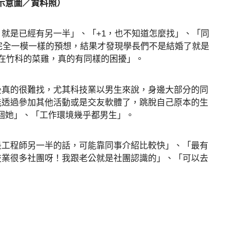
示意圖／資料照）
就是已經有另一半」、「+1，也不知道怎麼找」、「同
完全一模一樣的預想，結果才發現學長們不是結婚了就是
在竹科的菜雞，真的有同樣的困擾」。
後真的很難找，尤其科技業以男生來說，身邊大部分的同
能透過參加其他活動或是交友軟體了，跳脫自己原本的生
的那個她」、「工作環境幾乎都男生」。
是工程師另一半的話，可能靠同事介紹比較快」、「最有
技業很多社團呀！我跟老公就是社團認識的」、「可以去