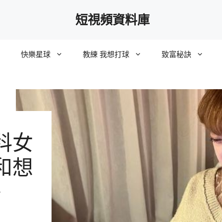
短視頻資料庫
快樂星球
教練 我想打球
致富秘訣
科女
和想
鳴