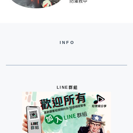
防灌救中
INFO
LINE群組