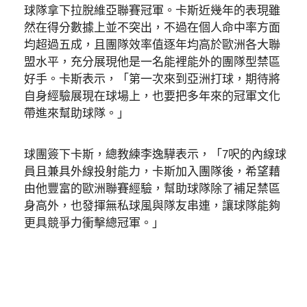
球隊拿下拉脫維亞聯賽冠軍。卡斯近幾年的表現雖
然在得分數據上並不突出，不過在個人命中率方面
均超過五成，且團隊效率值逐年均高於歐洲各大聯
盟水平，充分展現他是一名能裡能外的團隊型禁區
好手。卡斯表示，「第一次來到亞洲打球，期待將
自身經驗展現在球場上，也要把多年來的冠軍文化
帶進來幫助球隊。」
球團簽下卡斯，總教練李逸驊表示，「7呎的內線球
員且兼具外線投射能力，卡斯加入團隊後，希望藉
由他豐富的歐洲聯賽經驗，幫助球隊除了補足禁區
身高外，也發揮無私球風與隊友串連，讓球隊能夠
更具競爭力衝擊總冠軍。」