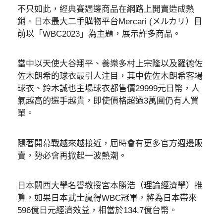
不只如此，經典賽週邊商品在網路上開賣造成熱
銷。日本最大二手購物平台Mercari (メルカリ）目
前以「WBC2023」為主題，展示許多商品。
當中以天使大谷翔平、養樂多村上宗隆以及羅德佐
佐木朗希的球衣最引人注目，其中佐佐木朗希客場
球衣、鈴木誠也主場球衣都售價29999元日幣，人
氣越高的選手越貴，即使價格超過3萬圓仍有人買
單。
隨著開幕戰越來越接近，屆時會有更多官方週邊販
賣，勢必會再掀起一波熱潮。
日本關西大學名譽教授宮本勝浩（理論經濟學）推
算，如果日本武士贏得WBC冠軍，將為日本帶來
596億日元經濟效益，相當於134.7億台幣。