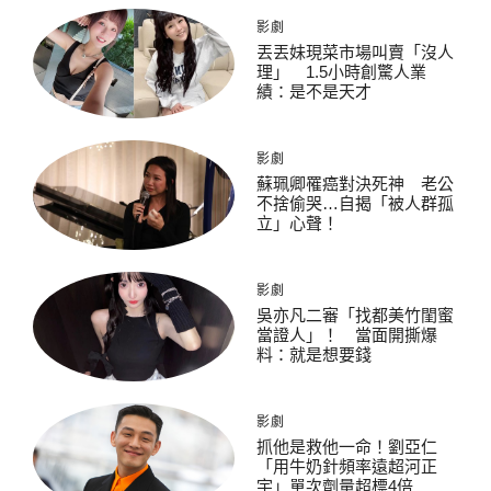
影劇
丟丟妹現菜市場叫賣「沒人
理」 1.5小時創驚人業
績：是不是天才
影劇
蘇珮卿罹癌對決死神 老公
不捨偷哭…自揭「被人群孤
立」心聲！
影劇
吳亦凡二審「找都美竹閨蜜
當證人」！ 當面開撕爆
料：就是想要錢
影劇
抓他是救他一命！劉亞仁
「用牛奶針頻率遠超河正
宇」單次劑量超標4倍