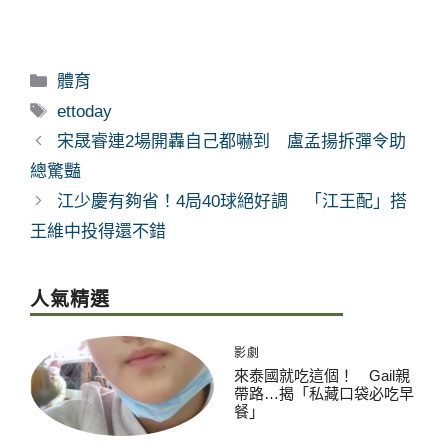
分
體育
類
標
ettoday
籤
宋晟睿連2場開轟自己都嚇到 盧孟揚拆彈令助
總驚豔
江少慶有夠省！4局40球絕好調 「江王配」搭
王維中投得還不錯
人氣精選
影劇
來泰國就吃這個！ Gail親
帶路…揭「私藏口袋必吃早
餐」