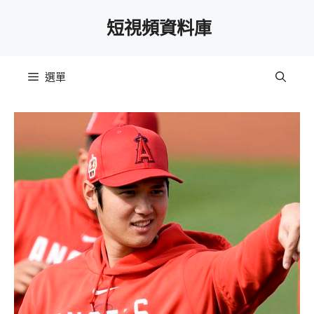
跳
短視頻資料庫
至
主
要
選單
內
容