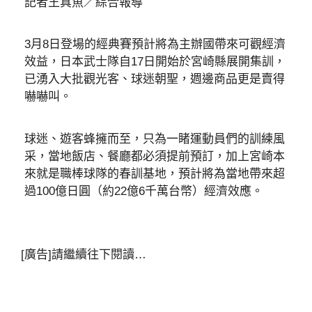
記者王真魚／綜合報導
3月8日登場的經典賽預計將為主辦國帶來可觀經濟
效益，日本武士隊自17日開始於宮崎縣展開集訓，
已湧入大批觀光客、球迷朝聖，週邊商品更是賣得
嚇嚇叫。
球迷、遊客蜂擁而至，只為一睹運動員們的訓練風
采，當地飯店、餐廳都必須提前預訂，加上宮崎本
來就是職棒球隊的春訓基地，預計將為當地帶來超
過100億日圓（約22億6千萬台幣）經濟效應。
[廣告]請繼續往下閱讀…