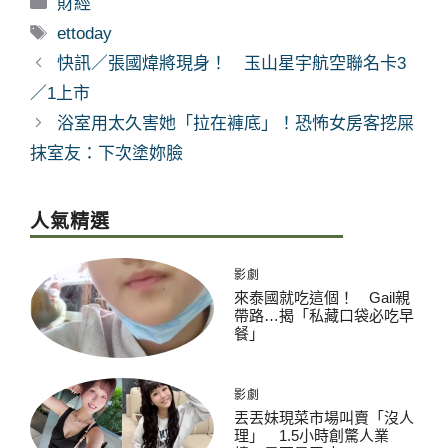
分
財經
類
標
ettoday
籤
快訊／張國煒將現身！ 玉山星宇航空聯名卡3
／1上市
浴室用太久害她「拉在褲底」！恐怖女房客挖屎
抹室友：下次塗妳臉
人氣精選
影劇
來泰國就吃這個！ Gail親
帶路…揭「私藏口袋必吃早
餐」
影劇
丟丟妹現菜市場叫賣「沒人
理」 1.5小時創驚人業