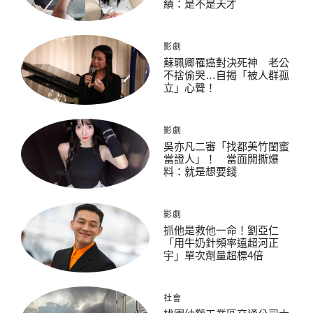
績：是不是天才
影劇
蘇珮卿罹癌對決死神 老公
不捨偷哭…自揭「被人群孤
立」心聲！
影劇
吳亦凡二審「找都美竹閨蜜
當證人」！ 當面開撕爆
料：就是想要錢
影劇
抓他是救他一命！劉亞仁
「用牛奶針頻率遠超河正
宇」單次劑量超標4倍
社會