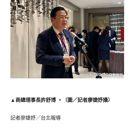
▲商總理事長許舒博 。（圖／記者廖婕妤攝）
記者廖婕妤／台北報導