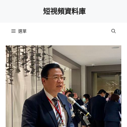
跳
短視頻資料庫
至
主
要
選單
內
容