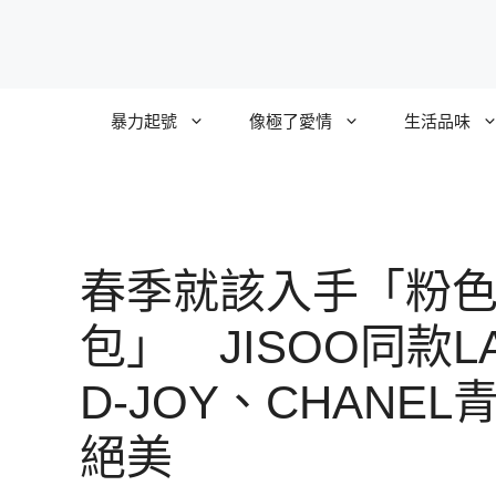
跳
至
主
要
暴力起號
像極了愛情
生活品味
內
容
春季就該入手「粉
包」 JISOO同款L
D-JOY、CHANEL
絕美