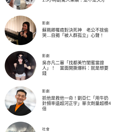
影劇
蘇珮卿罹癌對決死神 老公不捨偷
哭…自揭「被人群孤立」心聲！
影劇
吳亦凡二審「找都美竹閨蜜當證
人」！ 當面開撕爆料：就是想要
錢
影劇
抓他是救他一命！劉亞仁「用牛奶
針頻率遠超河正宇」單次劑量超標4
倍
社會