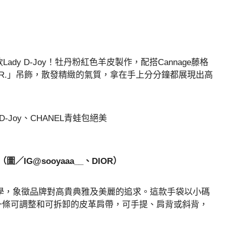
款Lady D-Joy！牡丹粉紅色羊皮製作，配搭Cannage藤格
O.R.」吊飾，散發精緻的氣質，拿在手上分分鐘都展現出高
。（圖／IG@sooyaaa__、DIOR）
經典簡約美學，象徵品牌對高貴典雅及美麗的追求。這款手袋以小碼
有另一條可調整和可拆卸的皮革肩帶，可手提、肩背或斜背，