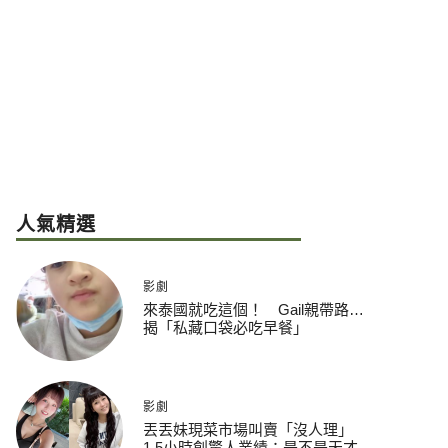
人氣精選
影劇
來泰國就吃這個！ Gail親帶路…
揭「私藏口袋必吃早餐」
影劇
丟丟妹現菜市場叫賣「沒人理」
1.5小時創驚人業績：是不是天才