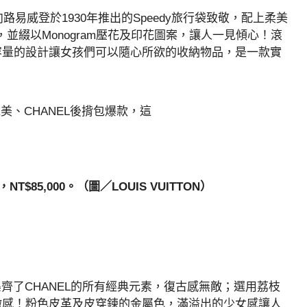
易威登於1930年推出的Speedy旅行袋致敬，配上柔美
革匠製，並綴以Monogram壓花及印花圖案，讓人一見傾心！滾
容量的設計讓女孩們可以隨心所欲的收納物品，是一款實
20，NT$85,000。（圖／LOUIS VUITTON）
集齊了CHANEL的所有經典元素，復古感無敵；選用荔枝
嫩感！粉色皮革及皮穿鍊的金屬色，滿溢出的少女感讓人