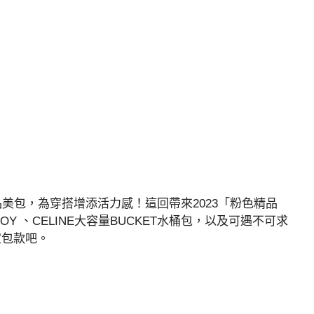
美包，為穿搭增添活力感！這回帶來2023「粉色精品
 D-JOY 、CELINE大容量BUCKET水桶包，以及可遇不可求
定包款吧。