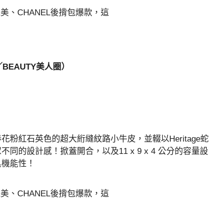
（圖／BEAUTY美人圈）
粉紅石英色的超大絎縫紋路小牛皮，並輟以Heritage蛇
的設計感！掀蓋開合，以及11 x 9 x 4 公分的容量設
具機能性！