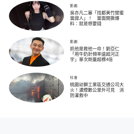
影劇
吳亦凡二審「找都美竹閨蜜
當證人」！ 當面開撕爆
料：就是想要錢
影劇
抓他是救他一命！劉亞仁
「用牛奶針頻率遠超河正
宇」單次劑量超標4倍
社會
桃園幼獅工業區交通公司大
火！濃煙數公里外可見 消
防灌救中