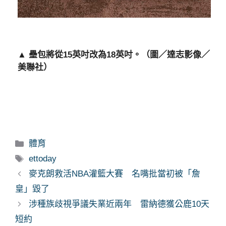
▲ 壘包將從15英吋改為18英吋。（圖／達志影像／
美聯社）
分
體育
類
標
ettoday
籤
麥克朗救活NBA灌籃大賽 名嘴批當初被「詹
皇」毀了
涉種族歧視爭議失業近兩年 雷納德獲公鹿10天
短約