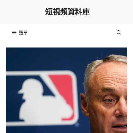
跳
短視頻資料庫
至
主
要
選單
內
容