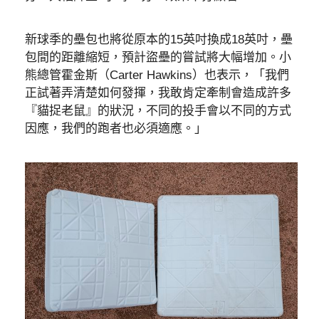
新球季的壘包也將從原本的15英吋換成18英吋，壘
包間的距離縮短，預計盜壘的嘗試將大幅增加。小
熊總管霍金斯（Carter Hawkins）也表示，「我們
正試著弄清楚如何發揮，我敢肯定牽制會造成許多
『貓捉老鼠』的狀況，不同的投手會以不同的方式
因應，我們的跑者也必須適應。」