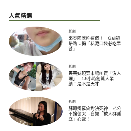
人氣精選
影劇
來泰國就吃這個！ Gail親
帶路…揭「私藏口袋必吃早
餐」
影劇
丟丟妹現菜市場叫賣「沒人
理」 1.5小時創驚人業
績：是不是天才
影劇
蘇珮卿罹癌對決死神 老公
不捨偷哭…自揭「被人群孤
立」心聲！