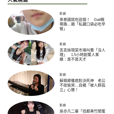
人氣精選
影劇
來泰國就吃這個！ Gail親
帶路…揭「私藏口袋必吃早
餐」
影劇
丟丟妹現菜市場叫賣「沒人
理」 1.5小時創驚人業
績：是不是天才
影劇
蘇珮卿罹癌對決死神 老公
不捨偷哭…自揭「被人群孤
立」心聲！
影劇
吳亦凡二審「找都美竹閨蜜