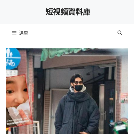
跳
短視頻資料庫
至
主
要
選單
內
容