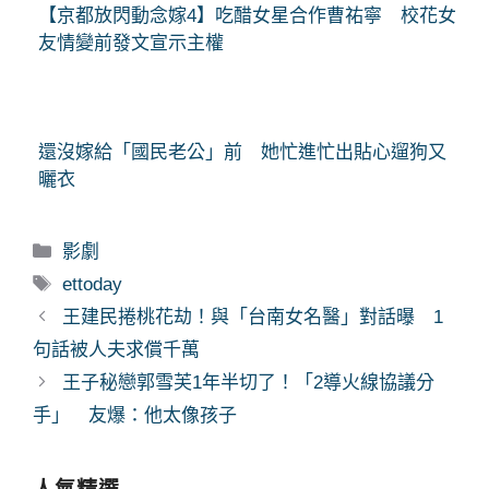
【京都放閃動念嫁4】吃醋女星合作曹祐寧 校花女
友情變前發文宣示主權
還沒嫁給「國民老公」前 她忙進忙出貼心遛狗又
曬衣
分
影劇
類
標
ettoday
籤
王建民捲桃花劫！與「台南女名醫」對話曝 1
句話被人夫求償千萬
王子秘戀郭雪芙1年半切了！「2導火線協議分
手」 友爆：他太像孩子