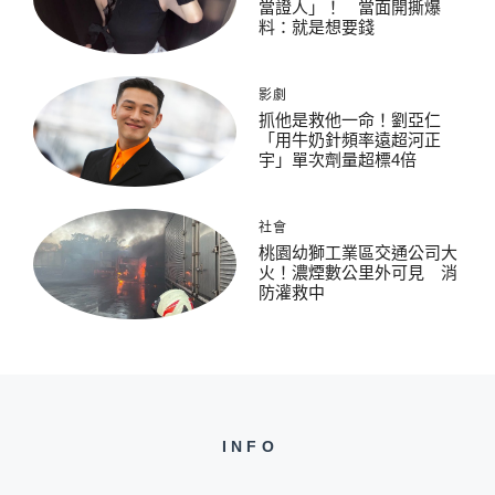
當證人」！ 當面開撕爆
料：就是想要錢
影劇
抓他是救他一命！劉亞仁
「用牛奶針頻率遠超河正
宇」單次劑量超標4倍
社會
桃園幼獅工業區交通公司大
火！濃煙數公里外可見 消
防灌救中
INFO