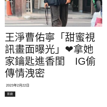
王淨曹佑寧「甜蜜視
訊畫面曝光」❤拿她
家鑰匙進香閨 IG偷
傳情洩密
2023年2月22日
影劇