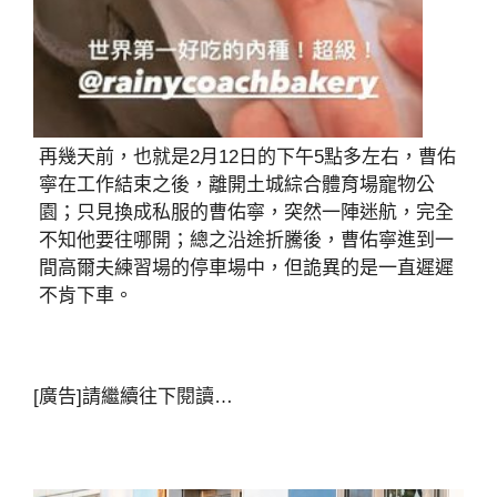
再幾天前，也就是2月12日的下午5點多左右，曹佑
寧在工作結束之後，離開土城綜合體育場寵物公
園；只見換成私服的曹佑寧，突然一陣迷航，完全
不知他要往哪開；總之沿途折騰後，曹佑寧進到一
間高爾夫練習場的停車場中，但詭異的是一直遲遲
不肯下車。
[廣告]請繼續往下閱讀…