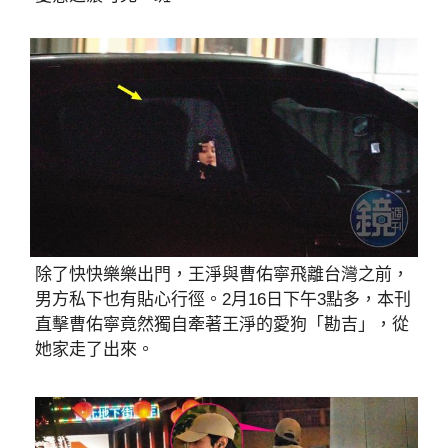
除了快快樂樂出門，王淨與曹佑寧飛離台灣之前，
男方私下也有貼心行徑。2月16日下午3點多，本刊
直擊曹佑寧竟然獨自牽著王淨的愛狗「勘吉」，從
她家走了出來。