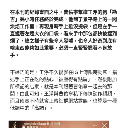
在本刊的紀錄畫面之中，曹佑寧幫遛王淨的狗「勘
吉」幾小時任務終於完成，他到了景平路上的一間
烘焙工作室，再現身時手上雖沒提袋，但是左手一
直握著左邊大衣的口袋，看來手中那包都快被捏到
爛了，總之樣子有些令人發噱，也令人好奇到底有
啥東西能夠如此重要，必須一直緊緊握著不肯放
手。
不過巧的是，王淨不久後就在IG上傳限時動態，描
述手上正在吃的點心「被壓得有點扁」，然後附加
所標記的店家，就是本刊跟著曹佑寧一起去的那
間！由此可知，王淨與曹佑寧私下傳情動作頻頻，
而且確實不時就會上傳社群網站露餡，也算是一種
低調中的「高調」。