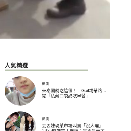
人氣精選
影劇
來泰國就吃這個！ Gail親帶路…
揭「私藏口袋必吃早餐」
影劇
丟丟妹現菜市場叫賣「沒人理」
1.5小時創驚人業績：是不是天才