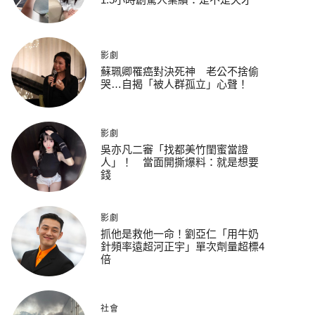
影劇
蘇珮卿罹癌對決死神 老公不捨偷
哭…自揭「被人群孤立」心聲！
影劇
吳亦凡二審「找都美竹閨蜜當證
人」！ 當面開撕爆料：就是想要
錢
影劇
抓他是救他一命！劉亞仁「用牛奶
針頻率遠超河正宇」單次劑量超標4
倍
社會