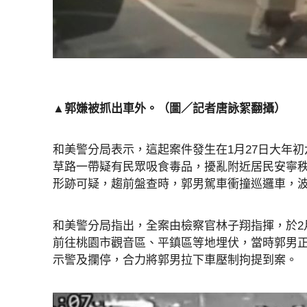
▲郭嫌被抓出車外。（圖／記者唐詠絮翻攝）
和美警分局表示，這起案件發生在1月27日大年
草路一帶疑有民眾吸食毒品，擾亂附近居民安寧
形跡可疑，趨前盤查時，郭男駕車衝撞巡邏車，
和美警分局指出，全案由檢察官林子翔指揮，於2
前往桃園市觀音區、平鎮區等地埋伏，當時郭男
示警及攔停，合力將郭男拉下車壓制拘提到案。