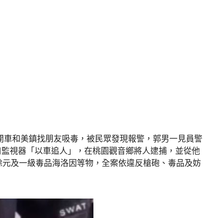
夜開車和美鎮找朋友吸毒，被民眾發現報警，郭男一見員警
口監視器「以車追人」，在桃園觀音鄉將人逮捕，並從他
萬餘元及一級毒品海洛因等物，全案依違反槍砲、毒品及妨