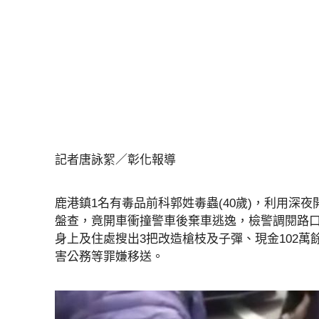
記者唐詠絮／彰化報導
鹿港鎮1名有毒品前科郭姓毒蟲(40歲)，利用深
盤查，竟開車衝撞警車後棄車逃逸，檢警調閱路
身上及住處搜出3把改造槍枝及子彈、現金102
害公務等罪嫌移送。