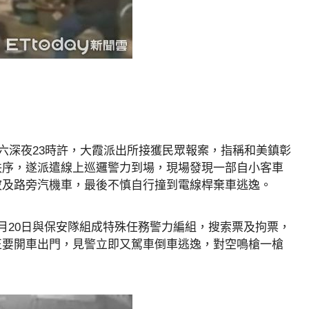
初六深夜23時許，大霞派出所接獲民眾報案，指稱和美鎮彰
秩序，遂派遣線上巡邏警力到場，現場發現一部自小客車
波及路旁汽機車，最後不慎自行撞到電線桿棄車逃逸。
月20日與保安隊組成特殊任務警力編組，搜索票及拘票，
正要開車出門，見警立即又駕車倒車逃逸，對空鳴槍一槍