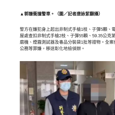
▲郭嫌衝撞警車。（圖／記者唐詠絮翻攝）
警方在嫌犯身上起出非制式手槍1枝、子彈5顆、電
屋處查扣非制式手槍2枝、子彈55顆、59.35公克
磨機、煙霧測試器及毒品分裝袋1批等證物。全案
公務等罪嫌，移送彰化地檢偵辦。