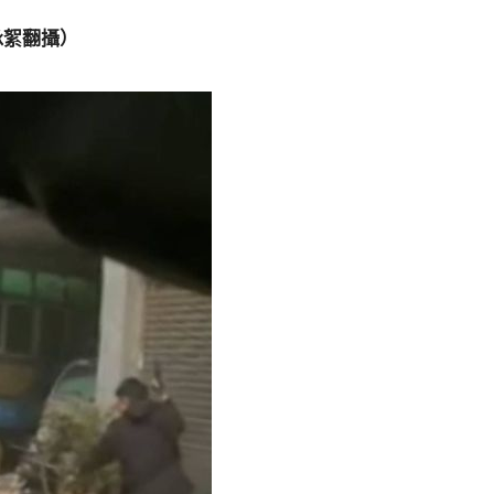
詠絮翻攝）