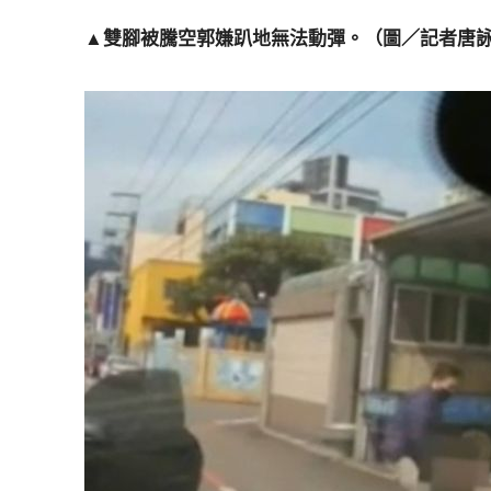
▲雙腳被騰空郭嫌趴地無法動彈。（圖／記者唐