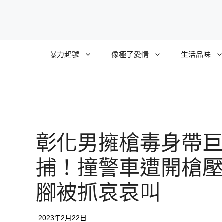
跳
至
主
要
暴力起號
像極了愛情
生活品味
內
容
彰化男擁槍毒身帶
捕！撞警車遭開槍
腳被抓哀哀叫
2023年2月22日