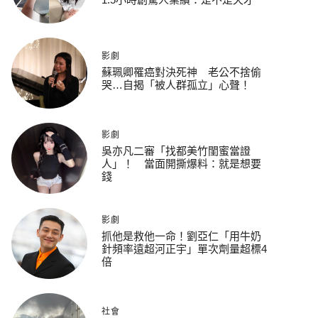
影劇
蘇珮卿罹癌對決死神 老公不捨偷
哭…自揭「被人群孤立」心聲！
影劇
吳亦凡二審「找都美竹閨蜜當證
人」！ 當面開撕爆料：就是想要
錢
影劇
抓他是救他一命！劉亞仁「用牛奶
針頻率遠超河正宇」單次劑量超標4
倍
社會