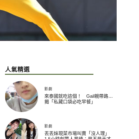
人氣精選
影劇
來泰國就吃這個！ Gail親帶路…
揭「私藏口袋必吃早餐」
影劇
丟丟妹現菜市場叫賣「沒人理」
1.5小時創驚人業績：是不是天才