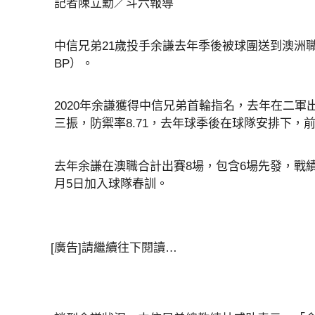
記者陳立勳／斗六報導
中信兄弟21歲投手余謙去年季後被球團送到澳洲職
BP）。
2020年余謙獲得中信兄弟首輪指名，去年在二軍出
三振，防禦率8.71，去年球季後在球隊安排下
去年余謙在澳職合計出賽8場，包含6場先發，戰績2勝
月5日加入球隊春訓。
[廣告]請繼續往下閱讀…