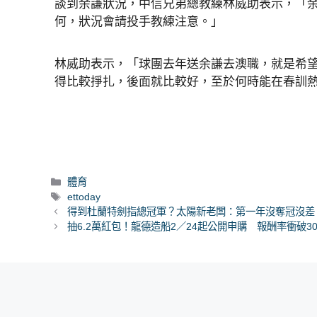
談到余謙狀況，中信兄弟總教練林威助表示，「
何，狀況會請投手教練注意。」
林威助表示，「球團去年送余謙去澳職，就是希
得比較掙扎，後面就比較好，至於何時能在春訓
分
體育
類
標
ettoday
籤
得到杜蘭特劍指總冠軍？太陽新老闆：第一年沒奪冠沒差
抽6.2萬紅包！龍德造船2／24起公開申購 報酬率衝破3