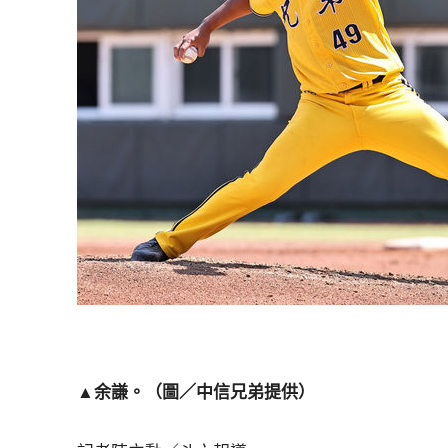
▲余謙。（圖／中信兄弟提供）