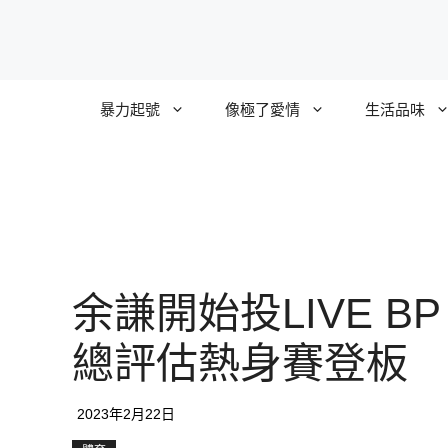
跳
至
主
要
暴力起號
像極了愛情
生活品味
內
容
余謙開始投LIVE B
總評估熱身賽登板
2023年2月22日