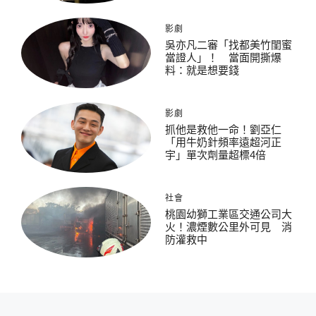
影劇
吳亦凡二審「找都美竹閨蜜
當證人」！ 當面開撕爆
料：就是想要錢
影劇
抓他是救他一命！劉亞仁
「用牛奶針頻率遠超河正
宇」單次劑量超標4倍
社會
桃園幼獅工業區交通公司大
火！濃煙數公里外可見 消
防灌救中