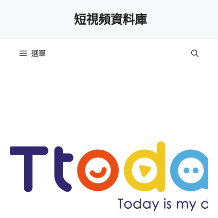
跳
短視頻資料庫
至
主
要
選單
內
容