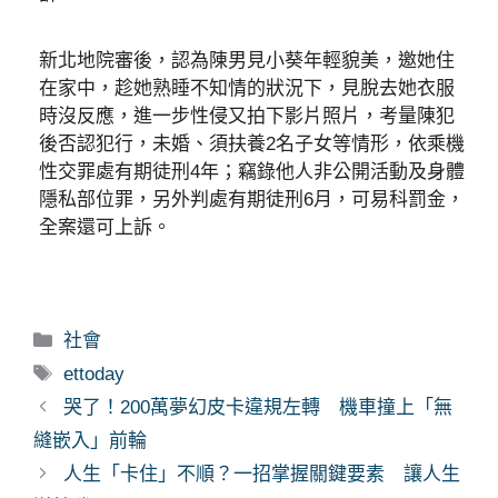
新北地院審後，認為陳男見小葵年輕貌美，邀她住
在家中，趁她熟睡不知情的狀況下，見脫去她衣服
時沒反應，進一步性侵又拍下影片照片，考量陳犯
後否認犯行，未婚、須扶養2名子女等情形，依乘機
性交罪處有期徒刑4年；竊錄他人非公開活動及身體
隱私部位罪，另外判處有期徒刑6月，可易科罰金，
全案還可上訴。
分
社會
類
標
ettoday
籤
哭了！200萬夢幻皮卡違規左轉 機車撞上「無
縫嵌入」前輪
人生「卡住」不順？一招掌握關鍵要素 讓人生