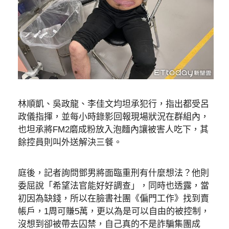
林順凱、吳政龍、李佳文均坦承犯行，指出都受呂
政儀指揮，並每小時錄影回報現場狀況在群組內，
也坦承將FM2磨成粉放入泡麵內讓被害人吃下，其
餘控員則叫外送解決三餐。
庭後，記者詢問鄧男將面臨重刑有什麼想法？他則
委屈說「希望法官能好好調查」，同時也透露，當
初因為缺錢，所以在臉書社團《偏門工作》找到賣
帳戶，1周可賺5萬，更以為是可以自由的被控制，
沒想到卻被帶去囚禁，自己真的不是詐騙集團成