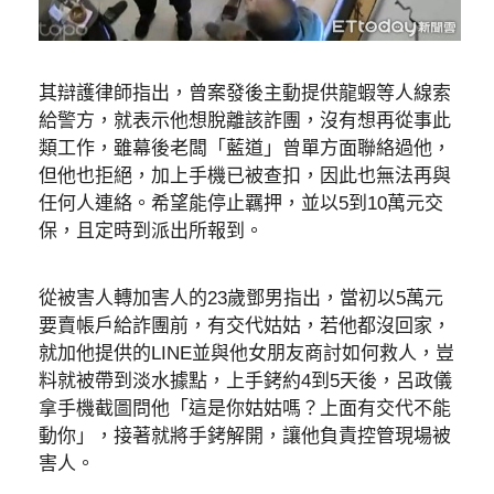
其辯護律師指出，曾案發後主動提供龍蝦等人線索
給警方，就表示他想脫離該詐團，沒有想再從事此
類工作，雖幕後老闆「藍道」曾單方面聯絡過他，
但他也拒絕，加上手機已被查扣，因此也無法再與
任何人連絡。希望能停止羈押，並以5到10萬元交
保，且定時到派出所報到。
從被害人轉加害人的23歲鄧男指出，當初以5萬元
要賣帳戶給詐團前，有交代姑姑，若他都沒回家，
就加他提供的LINE並與他女朋友商討如何救人，豈
料就被帶到淡水據點，上手銬約4到5天後，呂政儀
拿手機截圖問他「這是你姑姑嗎？上面有交代不能
動你」，接著就將手銬解開，讓他負責控管現場被
害人。