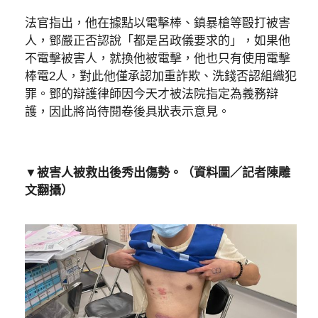
法官指出，他在據點以電擊棒、鎮暴槍等毆打被害
人，鄧嚴正否認說「都是呂政儀要求的」，如果他
不電擊被害人，就換他被電擊，他也只有使用電擊
棒電2人，對此他僅承認加重詐欺、洗錢否認組織犯
罪。鄧的辯護律師因今天才被法院指定為義務辯
護，因此將尚待閱卷後具狀表示意見。
▼被害人被救出後秀出傷勢。（資料圖／記者陳雕
文翻攝）