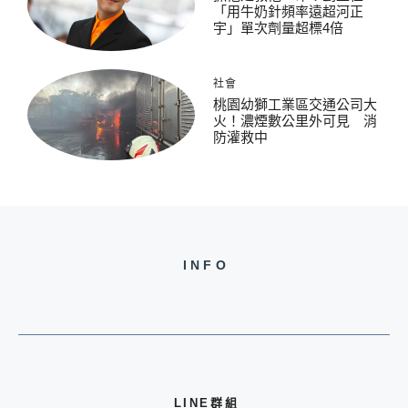
「用牛奶針頻率遠超河正
宇」單次劑量超標4倍
社會
桃園幼獅工業區交通公司大
火！濃煙數公里外可見 消
防灌救中
INFO
LINE群組