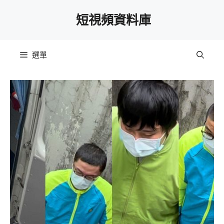
跳
短視頻資料庫
至
主
要
選單
內
容