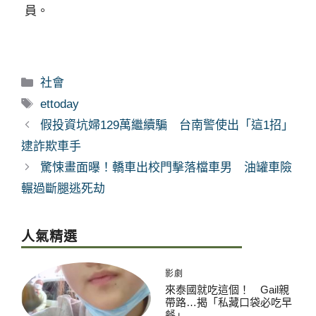
員。
分
社會
類
標
ettoday
籤
假投資坑婦129萬繼續騙 台南警使出「這1招」
逮詐欺車手
驚悚畫面曝！轎車出校門擊落檔車男 油罐車險
輾過斷腿逃死劫
人氣精選
影劇
來泰國就吃這個！ Gail親
帶路…揭「私藏口袋必吃早
餐」