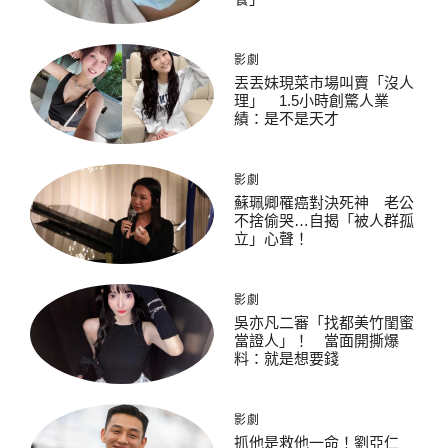
影劇
丟丟妹現菜市場叫賣「沒人
理」 1.5小時創驚人業
績：是不是天才
影劇
蘇珮卿罹癌對決死神 老公
不捨偷哭…自揭「被人群孤
立」心聲！
影劇
吳亦凡二審「找都美竹閨蜜
當證人」！ 當面開撕爆
料：就是想要錢
影劇
抓他是救他一命！劉亞仁