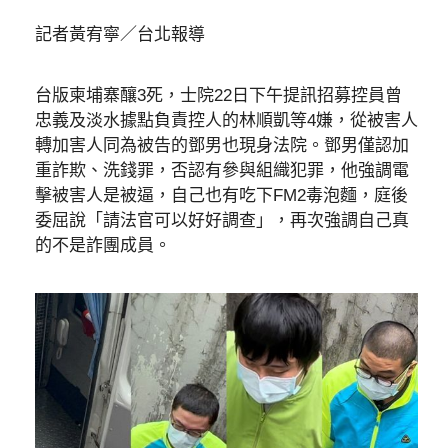
記者黃宥寧／台北報導
台版柬埔寨釀3死，士院22日下午提訊招募控員曾
忠義及淡水據點負責控人的林順凱等4嫌，從被害人
轉加害人同為被告的鄧男也現身法院。鄧男僅認加
重詐欺、洗錢罪，否認有參與組織犯罪，他強調電
擊被害人是被逼，自己也有吃下FM2毒泡麵，庭後
委屈說「請法官可以好好調查」，再次強調自己真
的不是詐團成員。