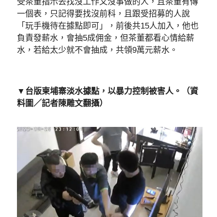
受茶董指示去找沒工作又沒事做的人，且茶董有傳
一個表，只記得要找沒前科，且跟受招募的人說
「玩手機待在據點即可」，前後共15人加入，他也
負責發薪水，會抽5成佣金，但茶董都看心情給薪
水，若給太少就不會抽成，共領9萬元薪水。
▼台版柬埔寨淡水據點，以暴力控制被害人。（資
料圖／記者陳雕文翻攝）