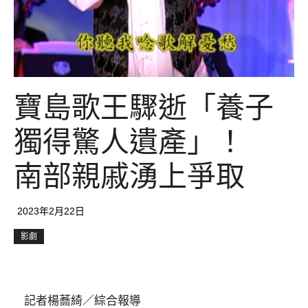
寶島歌王驟逝「養子
獨得驚人遺產」！
南部親戚湧上爭取
2023年2月22日
影劇
記者楊蕎綺／綜合報導