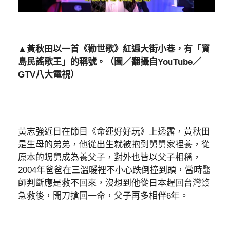
▲黃秋田以一首《勸世歌》紅遍大街小巷，有「寶
島民謠歌王」的稱號。（圖／翻攝自YouTube／
GTV八大電視）
黃志強近日在節目《命運好好玩》上透露，黃秋田
是生母的弟弟，他從出生就被抱到舅舅家裡養，從
原本的甥舅成為養父子，對外也皆以父子相稱，
2004年爸爸在三溫暖裡不小心跌倒撞到頭，當時醫
師判斷應是救不回來，沒想到他從日本趕回台灣簽
急救後，開刀搶回一命，父子再多相伴6年。