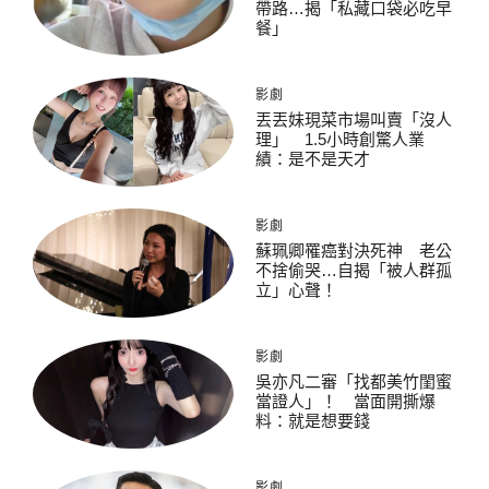
帶路…揭「私藏口袋必吃早
餐」
影劇
丟丟妹現菜市場叫賣「沒人
理」 1.5小時創驚人業
績：是不是天才
影劇
蘇珮卿罹癌對決死神 老公
不捨偷哭…自揭「被人群孤
立」心聲！
影劇
吳亦凡二審「找都美竹閨蜜
當證人」！ 當面開撕爆
料：就是想要錢
影劇