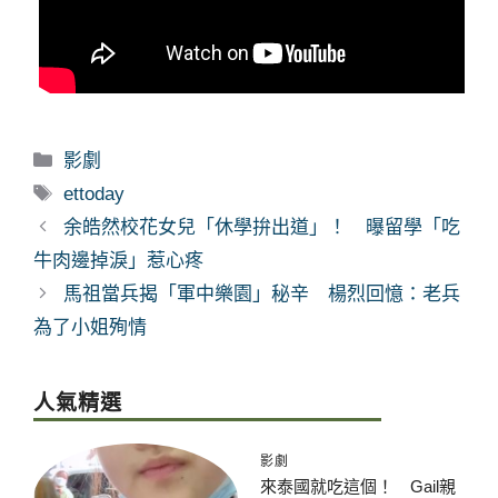
分
影劇
類
標
ettoday
籤
余皓然校花女兒「休學拚出道」！ 曝留學「吃
牛肉邊掉淚」惹心疼
馬祖當兵揭「軍中樂園」秘辛 楊烈回憶：老兵
為了小姐殉情
人氣精選
影劇
來泰國就吃這個！ Gail親