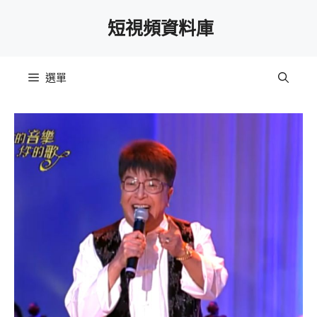
跳
短視頻資料庫
至
主
要
選單
內
容