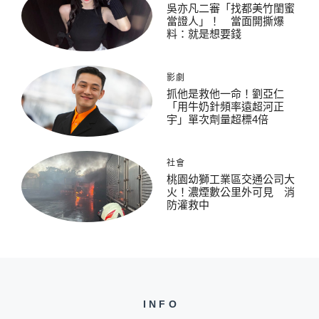
吳亦凡二審「找都美竹閨蜜
當證人」！ 當面開撕爆
料：就是想要錢
影劇
抓他是救他一命！劉亞仁
「用牛奶針頻率遠超河正
宇」單次劑量超標4倍
社會
桃園幼獅工業區交通公司大
火！濃煙數公里外可見 消
防灌救中
INFO