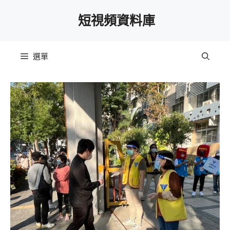
跳
短視頻資料庫
至
主
要
選單
內
容