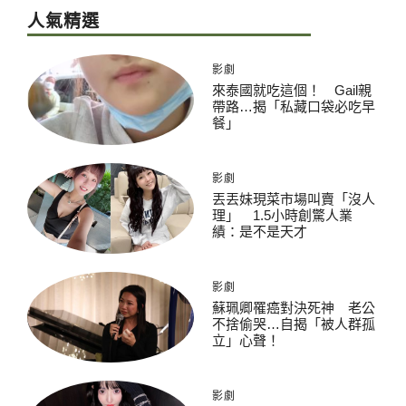
人氣精選
影劇
來泰國就吃這個！ Gail親
帶路…揭「私藏口袋必吃早
餐」
影劇
丟丟妹現菜市場叫賣「沒人
理」 1.5小時創驚人業
績：是不是天才
影劇
蘇珮卿罹癌對決死神 老公
不捨偷哭…自揭「被人群孤
立」心聲！
影劇