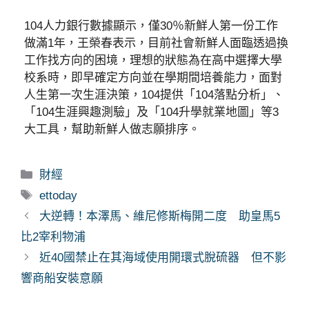
104人力銀行數據顯示，僅30％新鮮人第一份工作
做滿1年，王榮春表示，目前社會新鮮人面臨透過換
工作找方向的困境，理想的狀態為在高中選擇大學
校系時，即早確定方向並在學期間培養能力，面對
人生第一次生涯決策，104提供「104落點分析」、
「104生涯興趣測驗」及「104升學就業地圖」等3
大工具，幫助新鮮人做志願排序。
分
財經
類
標
ettoday
籤
大逆轉！本澤馬、維尼修斯梅開二度 助皇馬5
比2宰利物浦
近40國禁止在其海域使用開環式脫硫器 但不影
響商船安裝意願