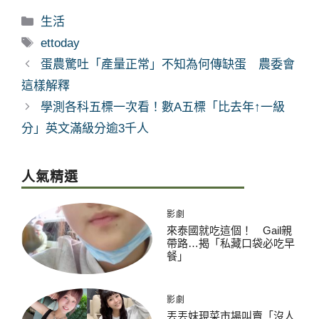
分
生活
類
標
ettoday
籤
蛋農驚吐「產量正常」不知為何傳缺蛋 農委會
這樣解釋
學測各科五標一次看！數A五標「比去年↑一級
分」英文滿級分逾3千人
人氣精選
影劇
來泰國就吃這個！ Gail親
帶路…揭「私藏口袋必吃早
餐」
影劇
丟丟妹現菜市場叫賣「沒人