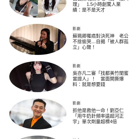
理」 1.5小時創驚人業
績：是不是天才
影劇
蘇珮卿罹癌對決死神 老公
不捨偷哭…自揭「被人群孤
立」心聲！
影劇
吳亦凡二審「找都美竹閨蜜
當證人」！ 當面開撕爆
料：就是想要錢
影劇
抓他是救他一命！劉亞仁
「用牛奶針頻率遠超河正
宇」單次劑量超標4倍