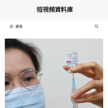
跳
短視頻資料庫
至
主
要
選單
內
容