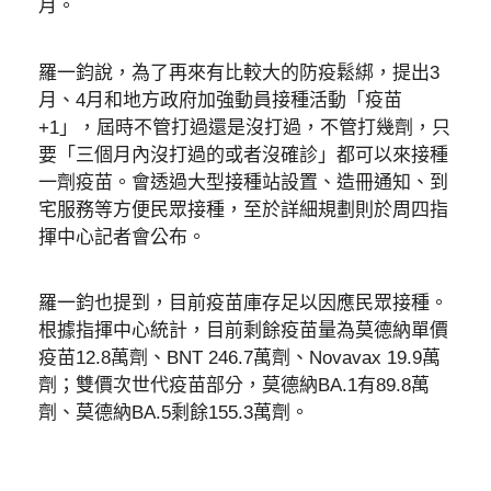
月。
羅一鈞說，為了再來有比較大的防疫鬆綁，提出3
月、4月和地方政府加強動員接種活動「疫苗
+1」，屆時不管打過還是沒打過，不管打幾劑，只
要「三個月內沒打過的或者沒確診」都可以來接種
一劑疫苗。會透過大型接種站設置、造冊通知、到
宅服務等方便民眾接種，至於詳細規劃則於周四指
揮中心記者會公布。
羅一鈞也提到，目前疫苗庫存足以因應民眾接種。
根據指揮中心統計，目前剩餘疫苗量為莫德納單價
疫苗12.8萬劑、BNT 246.7萬劑、Novavax 19.9萬
劑；雙價次世代疫苗部分，莫德納BA.1有89.8萬
劑、莫德納BA.5剩餘155.3萬劑。