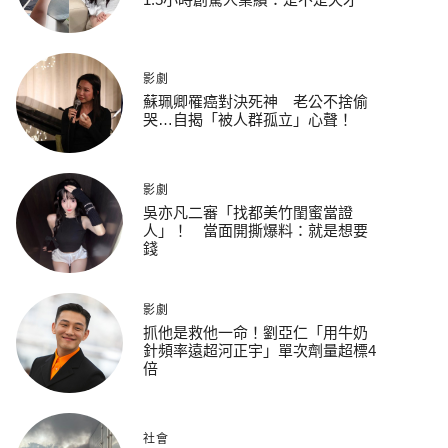
影劇
蘇珮卿罹癌對決死神 老公不捨偷
哭…自揭「被人群孤立」心聲！
影劇
吳亦凡二審「找都美竹閨蜜當證
人」！ 當面開撕爆料：就是想要
錢
影劇
抓他是救他一命！劉亞仁「用牛奶
針頻率遠超河正宇」單次劑量超標4
倍
社會