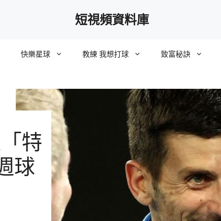
短視頻資料庫
快樂星球
教練 我想打球
致富秘訣
提「特
週球