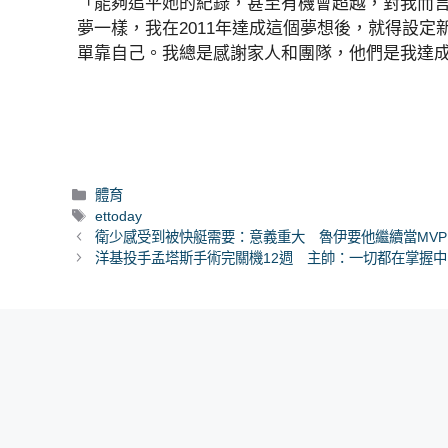
「能夠追平她的紀錄，甚至有機會超越，對我而
夢一樣，我在2011年達成這個夢想後，就得設
單靠自己。我總是感謝家人和團隊，他們是我達
分
體育
類
標
ettoday
籤
衛少感受到被快艇需要：意義重大 魯伊要他繼續當MVP
洋基投手孟塔斯手術完關機12週 主帥：一切都在掌握中