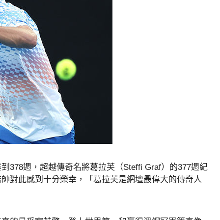
週，超越傳奇名將葛拉芙（Steffi Graf）的377週紀
喬帥對此感到十分榮幸，「葛拉芙是網壇最偉大的傳奇人