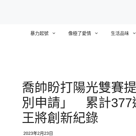
跳
至
主
要
暴力起號
像極了愛情
生活品味
內
容
喬帥盼打陽光雙賽
別申請」 累計377
王將創新紀錄
2023年2月23日