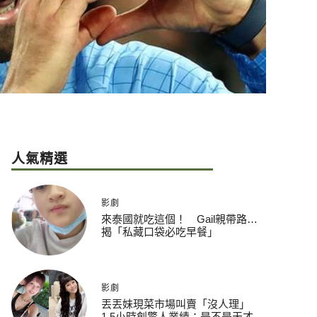
人氣精選
影劇
來泰國就吃這個！ Gail親帶路…
揭「私藏口袋必吃早餐」
影劇
丟丟妹現菜市場叫賣「沒人理」
1.5小時創驚人業績：是不是天才