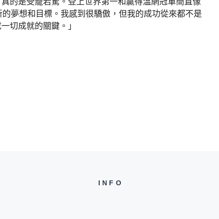
言真的是受寵若驚。登上世界第一和贏得溫網冠軍簡直像
定新的夢想和目標。我感到很驕傲，但我的成功從來都不是
成一切成就的關鍵。」
INFO