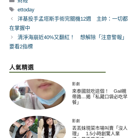
財經
類
標
ettoday
籤
洋基投手孟塔斯手術完關機12週 主帥：一切都
在掌握中
清淨海崩近40%又翻紅！ 想解除「注意警報」
要看2指標
人氣精選
影劇
來泰國就吃這個！ Gail親
帶路…揭「私藏口袋必吃早
餐」
影劇
丟丟妹現菜市場叫賣「沒人
理」 1.5小時創驚人業