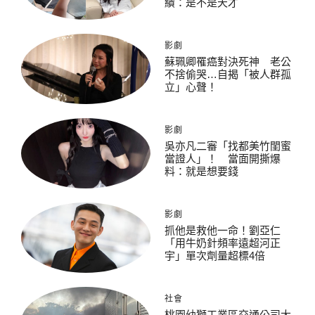
績：是不是天才
影劇
蘇珮卿罹癌對決死神 老公
不捨偷哭…自揭「被人群孤
立」心聲！
影劇
吳亦凡二審「找都美竹閨蜜
當證人」！ 當面開撕爆
料：就是想要錢
影劇
抓他是救他一命！劉亞仁
「用牛奶針頻率遠超河正
宇」單次劑量超標4倍
社會
桃園幼獅工業區交通公司大