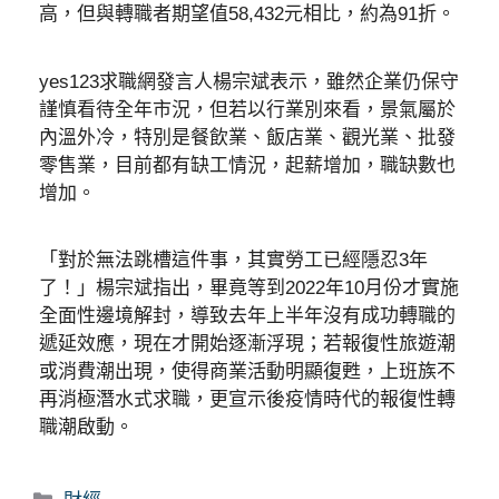
高，但與轉職者期望值58,432元相比，約為91折。
yes123求職網發言人楊宗斌表示，雖然企業仍保守
謹慎看待全年市況，但若以行業別來看，景氣屬於
內溫外冷，特別是餐飲業、飯店業、觀光業、批發
零售業，目前都有缺工情況，起薪增加，職缺數也
增加。
「對於無法跳槽這件事，其實勞工已經隱忍3年
了！」楊宗斌指出，畢竟等到2022年10月份才實施
全面性邊境解封，導致去年上半年沒有成功轉職的
遞延效應，現在才開始逐漸浮現；若報復性旅遊潮
或消費潮出現，使得商業活動明顯復甦，上班族不
再消極潛水式求職，更宣示後疫情時代的報復性轉
職潮啟動。
分