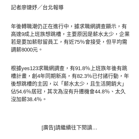
記者廖婕妤／台北報導
年後轉職潮仍正在進行中，據求職網調查顯示，有
高達9成上班族想跳槽，主要原因是薪水太少，企業
若是要加薪慰留員工，有近75％會接受，但平均需
調薪8000元。
根據yes123求職網調查，有91.8％上班族年後有跳
槽計畫，創4年同期新高，有82.3％已付諸行動，年
後想跳槽的主因，以「薪水太少，且生活開銷大」
佔54.6％居冠，其次為沒有升遷機會44.8％、太久
沒加薪38.4％。
[廣告]請繼續往下閱讀…