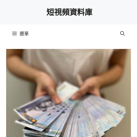
跳
短視頻資料庫
至
主
要
選單
內
容