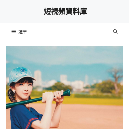
跳
短視頻資料庫
至
主
要
選單
內
容