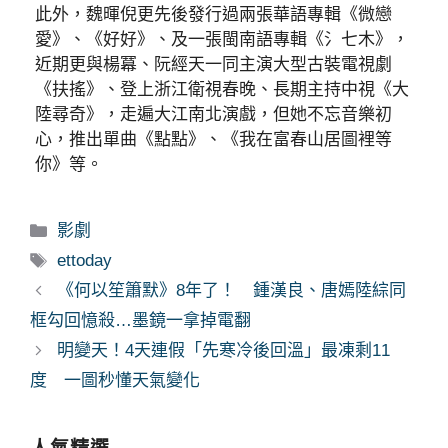
此外，魏暉倪更先後發行過兩張華語專輯《微戀
愛》、《好好》、及一張閩南語專輯《氵七木》，
近期更與楊冪、阮經天一同主演大型古裝電視劇
《扶搖》、登上浙江衛視春晚、長期主持中視《大
陸尋奇》，走遍大江南北演戲，但她不忘音樂初
心，推出單曲《點點》、《我在富春山居圖裡等
你》等。
分
影劇
類
標
ettoday
籤
《何以笙簫默》8年了！ 鍾漢良、唐嫣陸綜同
框勾回憶殺…墨鏡一拿掉電翻
明變天！4天連假「先寒冷後回溫」最凍剩11
度 一圖秒懂天氣變化