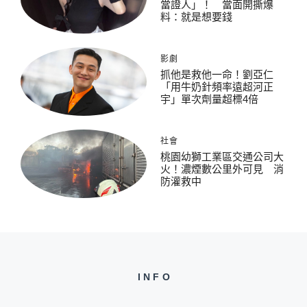
當證人」！ 當面開撕爆
料：就是想要錢
影劇
抓他是救他一命！劉亞仁
「用牛奶針頻率遠超河正
宇」單次劑量超標4倍
社會
桃園幼獅工業區交通公司大
火！濃煙數公里外可見 消
防灌救中
INFO