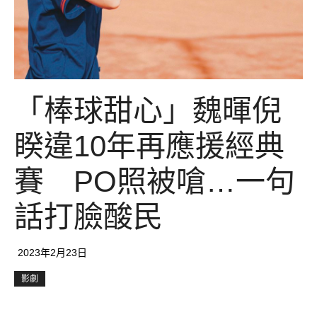
「棒球甜心」魏暉倪
睽違10年再應援經典
賽 PO照被嗆…一句
話打臉酸民
2023年2月23日
影劇