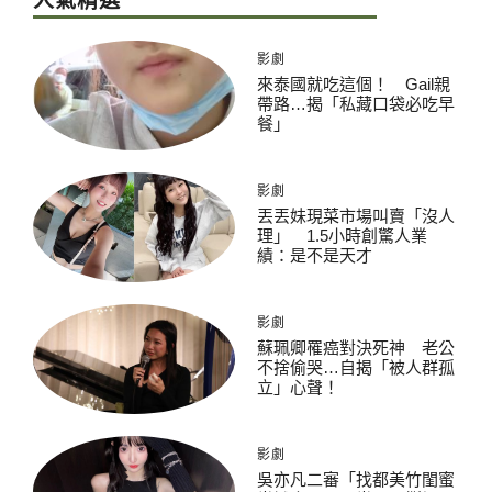
人氣精選
影劇
來泰國就吃這個！ Gail親
帶路…揭「私藏口袋必吃早
餐」
影劇
丟丟妹現菜市場叫賣「沒人
理」 1.5小時創驚人業
績：是不是天才
影劇
蘇珮卿罹癌對決死神 老公
不捨偷哭…自揭「被人群孤
立」心聲！
影劇
吳亦凡二審「找都美竹閨蜜