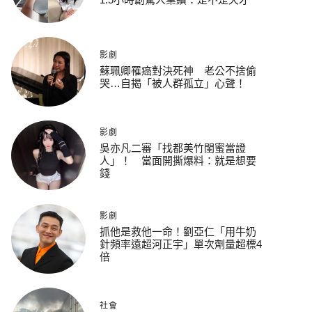
影劇
蘇珮卿罹癌對決死神 老公不捨偷
哭…自揭「被人群孤立」心聲！
影劇
吳亦凡二審「找都美竹閨蜜當證
人」！ 當面開撕爆料：就是想要
錢
影劇
抓他是救他一命！劉亞仁「用牛奶
針頻率遠超河正宇」單次劑量超標4
倍
社會