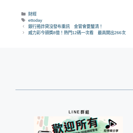
分
財經
類
標
ettoday
籤
銀行捲詐貸沒發布重訊 金管會要釐清！
威力彩今頭獎8億！熱門12碼一次看 最高開出266次
LINE群組