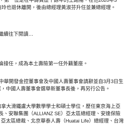
，第一位是在中壽資歷十餘年的王銘陽，在他2020年3
郭瑜玲也退休離開，後由總經理黃淑芬升任並兼總經理。
請繼續往下閱讀…
倫接任，成為本土壽險第一任外籍董座。
向中華開發金控董事會及中國人壽董事會請辭並自3月3日生
選，中國人壽董事會選舉新董事長後，再另行公告。
加拿大滑鐵盧大學數學學士和碩士學位，歷任東京海上亞
行長、安聯集團（ALLIANZ SE）亞太區總經理、安達保險
fe）亞太區總裁、北京華泰人壽（Huatai Life）總經理、台灣