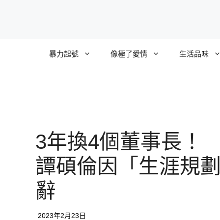
跳
至
主
要
暴力起號
像極了愛情
生活品味
內
容
3年換4個董事長！
譚碩倫因「生涯規
辭
2023年2月23日