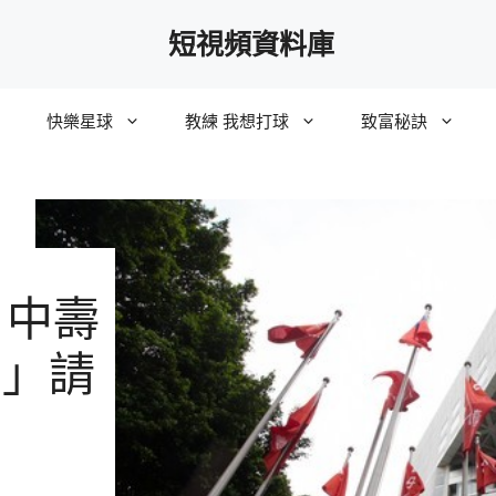
短視頻資料庫
快樂星球
教練 我想打球
致富秘訣
 中壽
劃」請