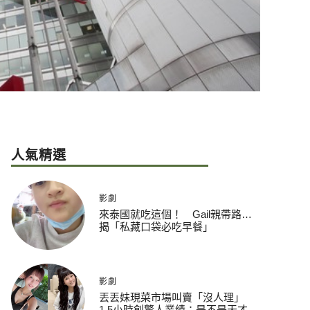
人氣精選
影劇
來泰國就吃這個！ Gail親帶路…
揭「私藏口袋必吃早餐」
影劇
丟丟妹現菜市場叫賣「沒人理」
1.5小時創驚人業績：是不是天才