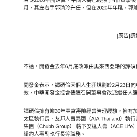
若從2020年開始算，中國人壽已經換了4個董事長
月，其左右手郭瑜玲升任，但在2020年年尾，
[廣告]
不過，開發金去年6月底改派由馬來西亞籍的譚碩
開發金表示，譚碩倫因個人生涯規劃於2月23日
效，中華開發金控會儘速召開董事會改派繼任人
譚碩倫擁有逾30年豐富壽險經營管理經驗，擁有
太區執行長、友邦人壽泰國（AIA Thailand）執
集團（Chubb Group） 轄下安達人壽（ACE Li
紐約人壽副執行長等職務。