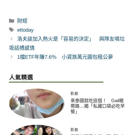
分
財經
類
標
ettoday
籤
洛夫談加入熱火是「容易的決定」 與隊友噴垃
圾話搏感情
1檔ETF年賺7.6％ 小資族萬元圓包租公夢
人氣精選
影劇
來泰國就吃這個！ Gail親
帶路…揭「私藏口袋必吃早
餐」
影劇