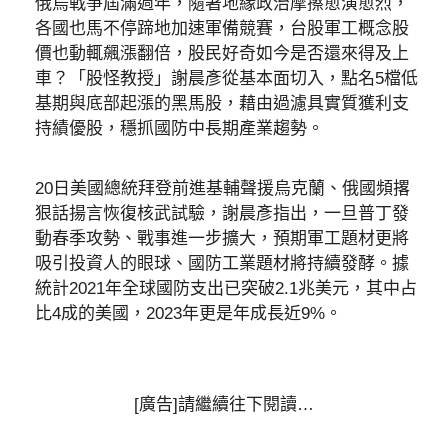
俄烏戰爭屆滿週年，隨著地緣政治摩擦愈演愈烈，
各國也馬不停蹄地加速軍備競賽，台股軍工概念股
價也動輒飆漲翻倍，股民好奇如今是否還來得及上
車？「股怪教授」謝晨彥從基本面切入，點名5檔低
基期與底部起漲的黑馬股，藉由過濾具實質獲利支
持績優股，穩抓國防中長期產業趨勢。
20日美國總統拜登前進基輔聲援烏克蘭、俄國頻撂
狠話揚言恢復核武試驗，謝晨彥指出，一旦普丁發
動春季攻勢、戰事進一步擴大，預期軍工題材更將
吸引投資人的眼球、國防工業題材將持續發酵。據
統計2021年全球國防支出已突破2.1兆美元，其中占
比4成的美國，2023年更是年成長近9%。
[廣告]請繼續往下閱讀…