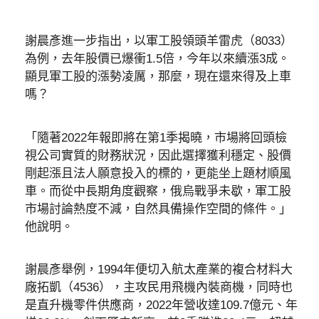
謝晨彥進一步指出，以軍工股領頭羊雷虎（8033）
為例，去年股價已爆衝1.5倍，今年以來續漲3成。
顯見軍工股的漲勢凌厲，那麼，現在還來得及上車
嗎？
「隨著2022年報即將在第1季揭曉，市場將回頭檢
視公司實質的財務狀況，因此選擇獲利穩定、股價
剛起漲且法人願意投入的標的，更能坐上題材順風
車。而從中長期角度觀察，俄烏戰爭未歇，軍工股
市場討論熱度不減，自然具備操作空間的條件。」
他說明。
謝晨彥舉例，1994年便切入航太產業的複合材料大
廠拓凱（4536），主攻民用飛機內裝商機，同時也
是直升機零件供應商，2022年營收達109.7億元、年