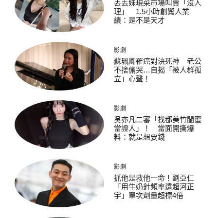
丟丟妹現菜市場叫賣「沒人
理」 1.5小時創驚人業
績：是不是天才
影劇
蘇珮卿罹癌對決死神 老公
不捨偷哭…自揭「被人群孤
立」心聲！
影劇
吳亦凡二審「找都美竹閨蜜
當證人」！ 當面開撕爆
料：就是想要錢
影劇
抓他是救他一命！劉亞仁
「用牛奶針頻率遠超河正
宇」單次劑量超標4倍