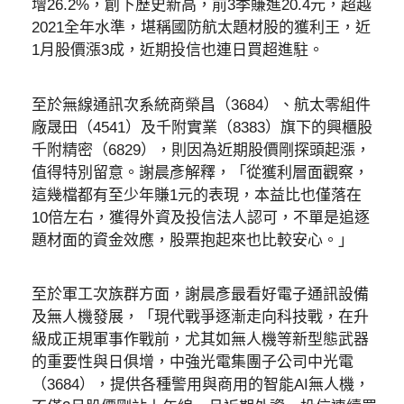
增26.2%，創下歷史新高，前3季賺進20.4元，超越
2021全年水準，堪稱國防航太題材股的獲利王，近
1月股價漲3成，近期投信也連日買超進駐。
至於無線通訊次系統商榮昌（3684）、航太零組件
廠晟田（4541）及千附實業（8383）旗下的興櫃股
千附精密（6829），則因為近期股價剛探頭起漲，
值得特別留意。謝晨彥解釋，「從獲利層面觀察，
這幾檔都有至少年賺1元的表現，本益比也僅落在
10倍左右，獲得外資及投信法人認可，不單是追逐
題材面的資金效應，股票抱起來也比較安心。」
至於軍工次族群方面，謝晨彥最看好電子通訊設備
及無人機發展，「現代戰爭逐漸走向科技戰，在升
級成正規軍事作戰前，尤其如無人機等新型態武器
的重要性與日俱增，中強光電集團子公司中光電
（3684），提供各種警用與商用的智能AI無人機，