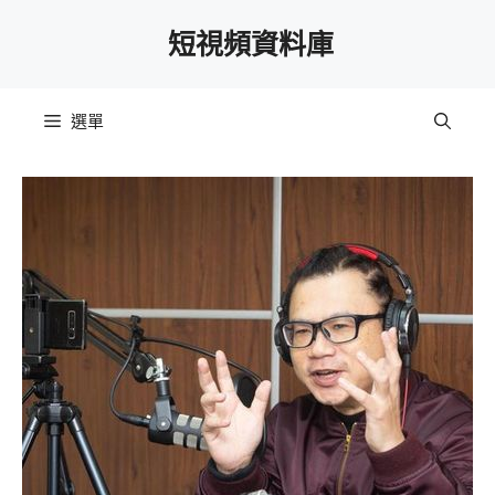
跳
短視頻資料庫
至
主
要
選單
內
容