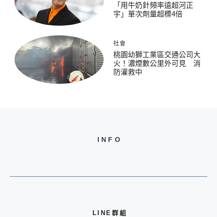
「用牛奶針頻率遠超河正
宇」單次劑量超標4倍
社會
桃園幼獅工業區交通公司大
火！濃煙數公里外可見 消
防灌救中
INFO
LINE群組