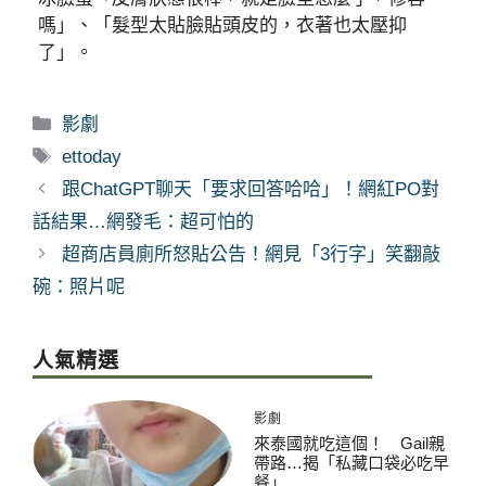
嗎」、「髮型太貼臉貼頭皮的，衣著也太壓抑
了」。
分
影劇
類
標
ettoday
籤
跟ChatGPT聊天「要求回答哈哈」！網紅PO對
話結果…網發毛：超可怕的
超商店員廁所怒貼公告！網見「3行字」笑翻敲
碗：照片呢
人氣精選
影劇
來泰國就吃這個！ Gail親
帶路…揭「私藏口袋必吃早
餐」