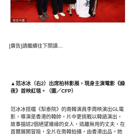
[廣告]請繼續往下閱讀…
▲范冰冰（右2）出席柏林影展，現身主演電影《綠
夜》首映紅毯。（圖／CFP）
范冰冰搭檔《梨泰院》的南韓演員李周映演出GL電
影，導演是香港的韓帥，片中更挑戰以韓語演出，
故事描述2個絕望邊緣的女人，逃離無用的丈夫，在
首爾展開冒險，全片在南韓拍攝，由香港出品。她