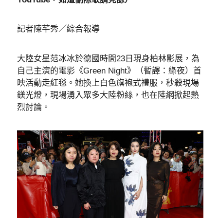
記者陳芊秀／綜合報導
大陸女星范冰冰於德國時間23日現身柏林影展，為
自己主演的電影《Green Night》（暫譯：綠夜）首
映活動走紅毯。她換上白色旗袍式禮服，秒殺現場
鎂光燈，現場湧入眾多大陸粉絲，也在陸網掀起熱
烈討論。