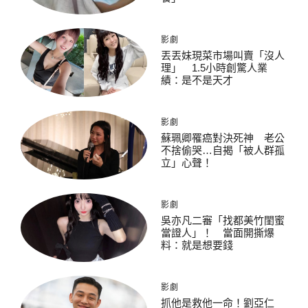
影劇
丟丟妹現菜市場叫賣「沒人
理」 1.5小時創驚人業
績：是不是天才
影劇
蘇珮卿罹癌對決死神 老公
不捨偷哭…自揭「被人群孤
立」心聲！
影劇
吳亦凡二審「找都美竹閨蜜
當證人」！ 當面開撕爆
料：就是想要錢
影劇
抓他是救他一命！劉亞仁