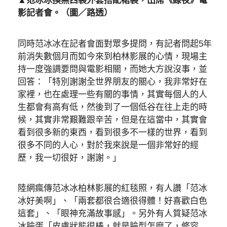
▲范冰冰換黑西裝外套搭配裙裝，出席《綠夜》電
影記者會。（圖／路透）
同時范冰冰在記者會面對眾多提問，有記者問起5年
前消失數個月而如今來到柏林影展的心情，現場主
持一度強調要問與電影相關，而她大方說沒事，並
回答：「特別謝謝全世界朋友的關心，我非常好在
家裡，也在處理一些有關的事情，其實每個人的人
生都會有高有低，然後到了一個低谷在往上走的時
候，其實非常艱難跟辛苦，但是在這當中，其實會
看到很多新的東西，看到很多不一樣的世界，看到
很多不同的人心，對於我來說是一個非常好的經
歷，我一切很好，謝謝。」
陸網瘋傳范冰冰柏林影展的紅毯照，有人讚「范冰
冰好美啊」、「兩套都很合適很得體！好喜歡白色
這套」、「眼神充滿故事感」。另外有人質疑范冰
冰臉蛋「皮膚狀態很棒，就是臉型怎麼了，修容