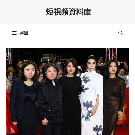
跳
短視頻資料庫
至
主
要
選單
內
容