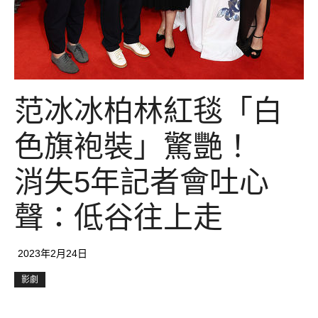
范冰冰柏林紅毯「白
色旗袍裝」驚艷！
消失5年記者會吐心
聲：低谷往上走
2023年2月24日
影劇