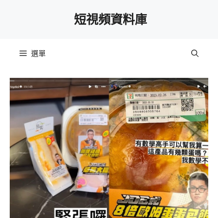
跳
短視頻資料庫
至
主
要
選單
內
容