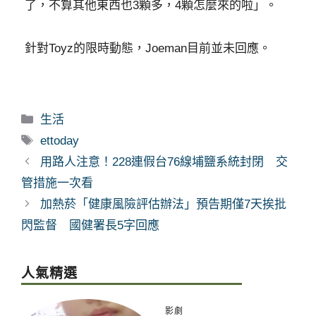
了，不算其他東西也3顆多，4顆怎麼來的啦」。
針對Toyz的限時動態，Joeman目前並未回應。
分
生活
類
標
ettoday
籤
用路人注意！228連假台76線埔鹽系統封閉 交
管措施一次看
加熱菸「健康風險評估辦法」預告期僅7天挨批
閃監督 國健署長5字回應
人氣精選
影劇