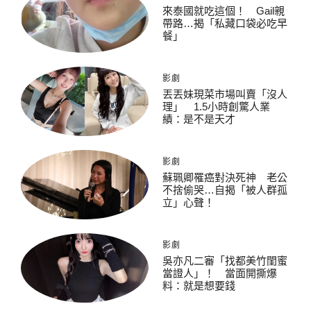
來泰國就吃這個！ Gail親
帶路…揭「私藏口袋必吃早
餐」
影劇
丟丟妹現菜市場叫賣「沒人
理」 1.5小時創驚人業
績：是不是天才
影劇
蘇珮卿罹癌對決死神 老公
不捨偷哭…自揭「被人群孤
立」心聲！
影劇
吳亦凡二審「找都美竹閨蜜
當證人」！ 當面開撕爆
料：就是想要錢