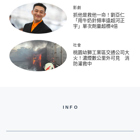
影劇
抓他是救他一命！劉亞仁
「用牛奶針頻率遠超河正
宇」單次劑量超標4倍
社會
桃園幼獅工業區交通公司大
火！濃煙數公里外可見 消
防灌救中
INFO