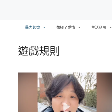
跳
至
主
要
暴力起號
像極了愛情
生活品味
內
容
遊戲規則