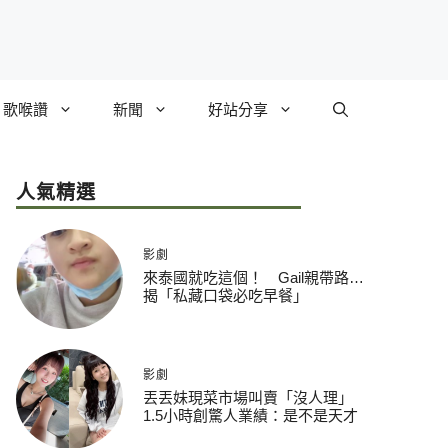
歌喉讚
新聞
好站分享
人氣精選
影劇
來泰國就吃這個！ Gail親帶路…
揭「私藏口袋必吃早餐」
影劇
丟丟妹現菜市場叫賣「沒人理」
1.5小時創驚人業績：是不是天才