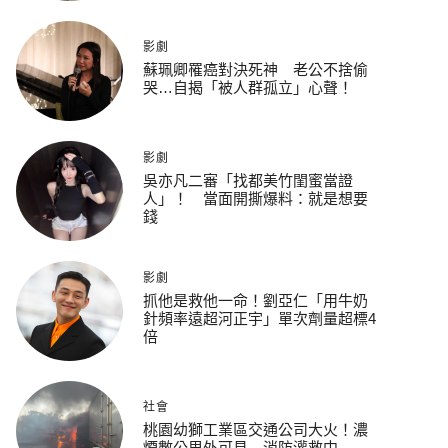
影劇
蘇珮卿罹癌對決死神 老公不捨偷
哭…自揭「被人群孤立」心聲！
影劇
吳亦凡二審「找都美竹閨蜜當證
人」！ 當面開撕爆料：就是想要
錢
影劇
抓他是救他一命！劉亞仁「用牛奶
針頻率遠超河正宇」單次劑量超標4
倍
社會
桃園幼獅工業區交通公司大火！濃
煙數公里外可見 消防灌救中