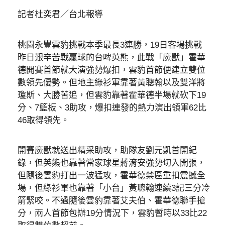
記者杜奕君／台北報導
桃園永豐雲豹挑戰本季最長3連勝，19日客場挑戰
昨日艱辛苦戰贏球的台啤英熊，此戰「魔獸」霍華
德開賽首節就大演強勢爆扣，雲豹首節便建立雙位
數領先優勢。但地主綠衫軍靠著黃聰翰以及雙洋將
瓊斯、大勝苦追，但雲豹靠著霍華德半場就砍下19
分、7籃板、3助攻，爆扣連發的熱力演出領軍62比
46取得領先。
開賽魔獸就送出精采助攻，助隊友劉元凱首開紀
錄，但英熊也靠著當家球星蔣淯安強勢切入開張，
但隨後雲豹打出一波猛攻，霍華德禁區重扣震撼全
場，但綠衫軍也靠著「小台」黃聰翰連續3記三分冷
箭緊咬。不過隨後雲豹靠著艾夫伯、霍華德聯手搶
分，兩人首節包辦19分情況下，雲豹暫時以33比22