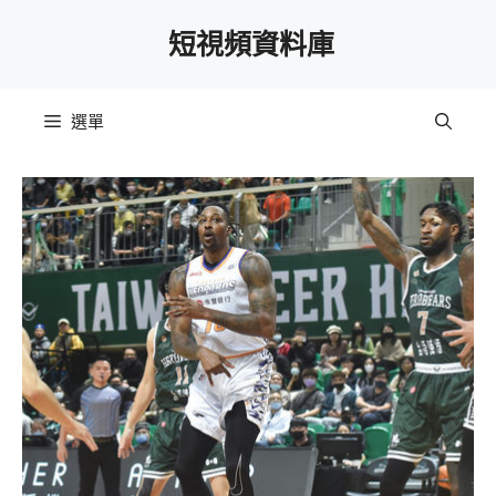
跳
短視頻資料庫
至
主
要
選單
內
容