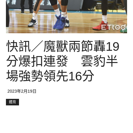
快訊／魔獸兩節轟19
分爆扣連發 雲豹半
場強勢領先16分
2023年2月19日
體育