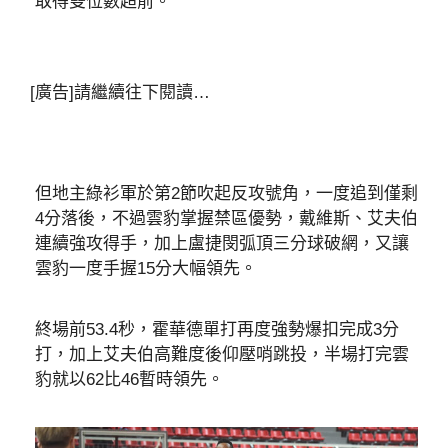
取得雙位數超前。
[廣告]請繼續往下閱讀…
但地主綠衫軍於第2節吹起反攻號角，一度追到僅剩
4分落後，不過雲豹掌握禁區優勢，戴維斯、艾夫伯
連續強攻得手，加上盧捷閔弧頂三分球破網，又讓
雲豹一度手握15分大幅領先。
終場前53.4秒，霍華德單打再度強勢爆扣完成3分
打，加上艾夫伯高難度後仰壓哨跳投，半場打完雲
豹就以62比46暫時領先。