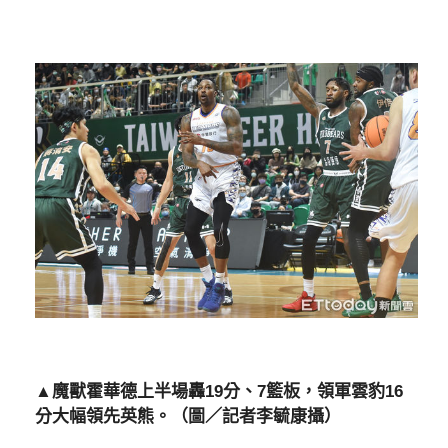
▲魔獸霍華德上半場轟19分、7籃板，領軍雲豹16
分大幅領先英熊。（圖／記者李毓康攝）