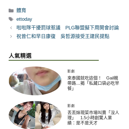
分
體育
類
標
ettoday
籤
啦啦隊干擾罰球惹議 PLG聯盟擬下周開會討論
祝曾仁和早日康復 吳哲源接受王建民提點
人氣精選
影劇
來泰國就吃這個！ Gail親
帶路…揭「私藏口袋必吃早
餐」
影劇
丟丟妹現菜市場叫賣「沒人
理」 1.5小時創驚人業
績：是不是天才