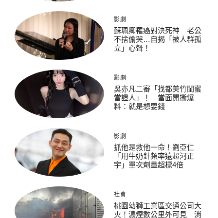
影劇
蘇珮卿罹癌對決死神 老公
不捨偷哭…自揭「被人群孤
立」心聲！
影劇
吳亦凡二審「找都美竹閨蜜
當證人」！ 當面開撕爆
料：就是想要錢
影劇
抓他是救他一命！劉亞仁
「用牛奶針頻率遠超河正
宇」單次劑量超標4倍
社會
桃園幼獅工業區交通公司大
火！濃煙數公里外可見 消