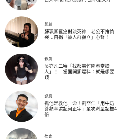
影劇
蘇珮卿罹癌對決死神 老公不捨偷
哭…自揭「被人群孤立」心聲！
影劇
吳亦凡二審「找都美竹閨蜜當證
人」！ 當面開撕爆料：就是想要
錢
影劇
抓他是救他一命！劉亞仁「用牛奶
針頻率遠超河正宇」單次劑量超標4
倍
社會