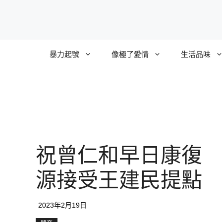
跳
至
主
要
暴力起號
像極了愛情
生活品味
內
容
祝曾仁和早日康復
源接受王建民提點
2023年2月19日