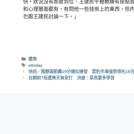
快，狀況沒有那麼到位，王建民牛棚教練有提點
和心理層面都有，有問他一些技術上的東西，但內
也跟王建民討論一下。」
分
體育
類
標
ettoday
籤
快訊／魔獸兩節轟19分爆扣連發 雲豹半場強勢領先16
台鋼前7局遭樂天無安打 洪總：菜鳥要多學習