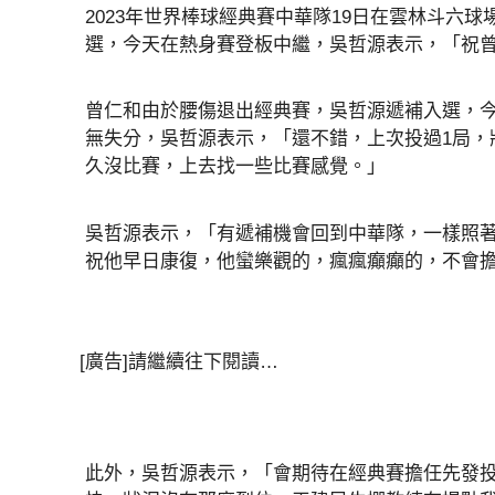
2023年世界棒球經典賽中華隊19日在雲林斗六
選，今天在熱身賽登板中繼，吳哲源表示，「祝
曾仁和由於腰傷退出經典賽，吳哲源遞補入選，今天
無失分，吳哲源表示，「還不錯，上次投過1局，
久沒比賽，上去找一些比賽感覺。」
吳哲源表示，「有遞補機會回到中華隊，一樣照
祝他早日康復，他蠻樂觀的，瘋瘋癲癲的，不會
[廣告]請繼續往下閱讀…
此外，吳哲源表示，「會期待在經典賽擔任先發