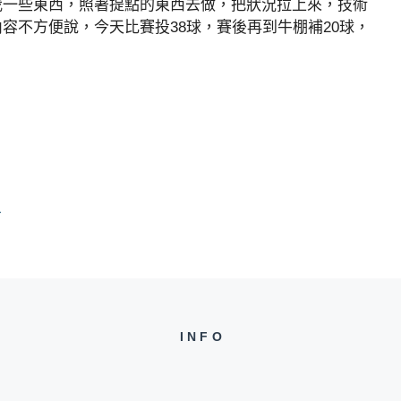
我一些東西，照著提點的東西去做，把狀況拉上來，技術
容不方便說，今天比賽投38球，賽後再到牛棚補20球，
分
INFO