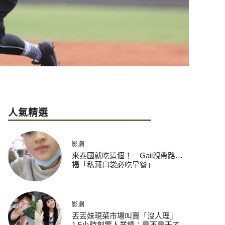
人氣精選
影劇
來泰國就吃這個！ Gail親帶路…
揭「私藏口袋必吃早餐」
影劇
丟丟妹現菜市場叫賣「沒人理」
1.5小時創驚人業績：是不是天才