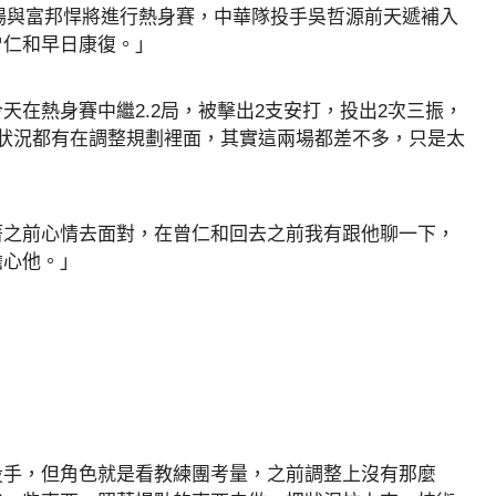
球場與富邦悍將進行熱身賽，中華隊投手吳哲源前天遞補入
曾仁和早日康復。」
在熱身賽中繼2.2局，被擊出2支安打，投出2次三振，
狀況都有在調整規劃裡面，其實這兩場都差不多，只是太
著之前心情去面對，在曾仁和回去之前我有跟他聊一下，
擔心他。」
投手，但角色就是看教練團考量，之前調整上沒有那麼